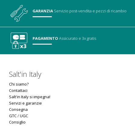
GARANZIA
Servizio post-vendita
e pezzi di ricambio
PAGAMENTO
Assicurato
e 3x gratis
Salt'in Italy
Chi siamo?
Contattaci
Salt'in Italy si impegna!
Servizi e garanzie
Consegna
GTC
/
UGC
Consiglio