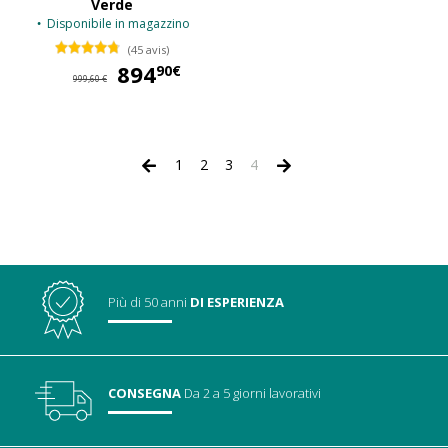
Verde
Disponibile in magazzino
(45 avis)
894
894,90 €
90€
999,60 €
1
2
3
4
Più di 50 anni
DI ESPERIENZA
CONSEGNA
Da 2 a 5 giorni lavorativi