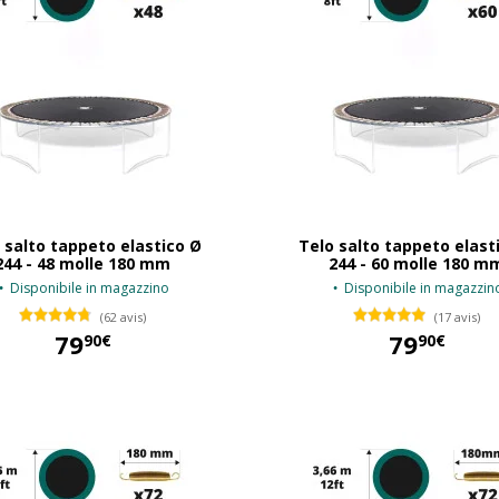
 salto tappeto elastico Ø
Telo salto tappeto elast
244 - 48 molle 180 mm
244 - 60 molle 180 m
Disponibile in magazzino
Disponibile in magazzin
(62 avis)
(17 avis)
79
79
90€
90€
79,90 €
79,90 €