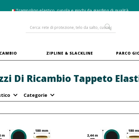
-10% sui
trampolini in XXL
ICAMBIO
ZIPLINE & SLACKLINE
PARCO GI
zzi Di Ricambio Tappeto Elast
stico
Categorie