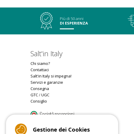
Più di 50 anni
DI ESPERIENZA
Salt'in Italy
Chi siamo?
Contattaci
Salt'in Italy si impegna!
Servizi e garanzie
Consegna
GTC
/
UGC
Consiglio
9.4
/10 (22078 reviews)
Gestione dei Cookies