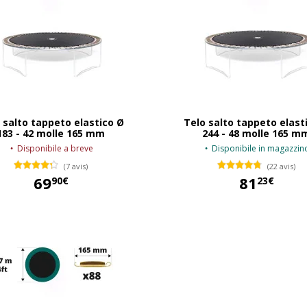
 salto tappeto elastico Ø
Telo salto tappeto elast
183 - 42 molle 165 mm
244 - 48 molle 165 m
Disponibile a breve
Disponibile in magazzin
(7 avis)
(22 avis)
69
81
90€
23€
69,90 €
81,23 €