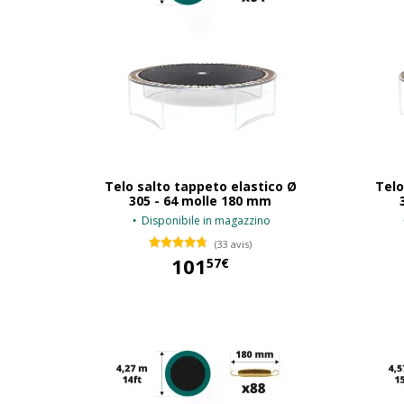
Telo salto tappeto elastico Ø
Telo
305 - 64 molle 180 mm
Disponibile in magazzino
(33 avis)
101
57€
101,57 €