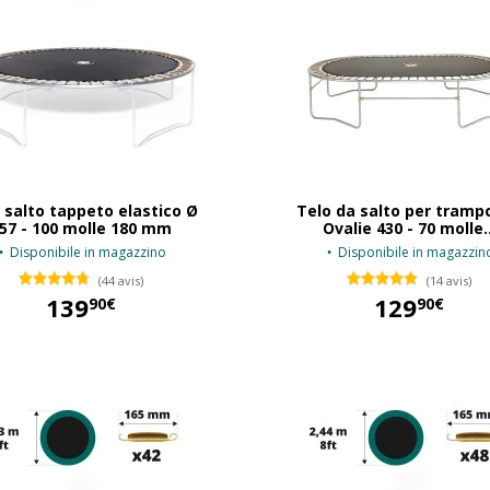
 salto tappeto elastico Ø
Telo da salto per trampo
57 - 100 molle 180 mm
Ovalie 430 - 70 molle..
Disponibile in magazzino
Disponibile in magazzin
(44 avis)
(14 avis)
139
129
90€
90€
139,90 €
129,90 €