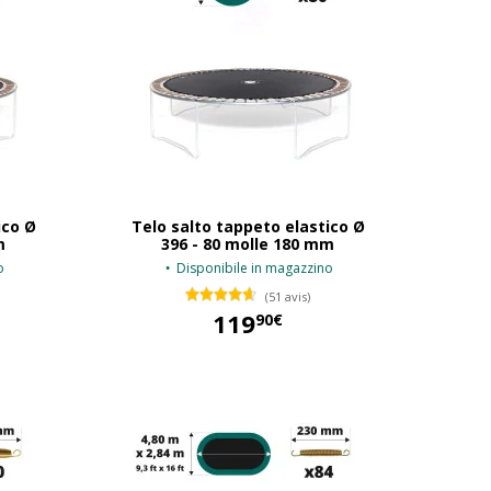
ico Ø
Telo salto tappeto elastico Ø
m
396 - 80 molle 180 mm
o
Disponibile in magazzino
(51 avis)
119
90€
119,90 €