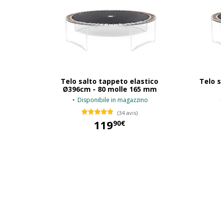
Telo salto tappeto elastico
Telo s
Ø396cm - 80 molle 165 mm
Disponibile in magazzino
(34 avis)
119
90€
119,90 €