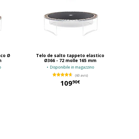
ico Ø
Telo de salto tappeto elastico
m
Ø366 - 72 molle 165 mm
o
Disponibile in magazzino
(60 avis)
109
90€
109,90 €