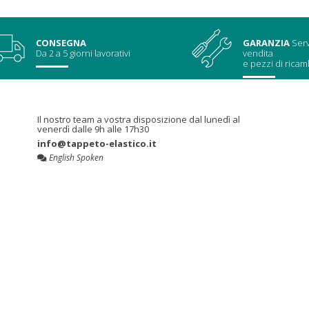
CONSEGNA
GARANZIA
Serv
Da 2 a 5 giorni lavorativi
vendita
e pezzi di ricam
Il nostro team a vostra disposizione dal lunedì al
venerdì dalle 9h alle 17h30
info@tappeto-elastico.it
English Spoken