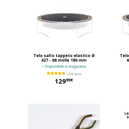
Telo salto tappeto elastico Ø
Telo
427 - 88 molle 180 mm
4
Disponibile in magazzino
(110 avis)
129
90€
129,90 €