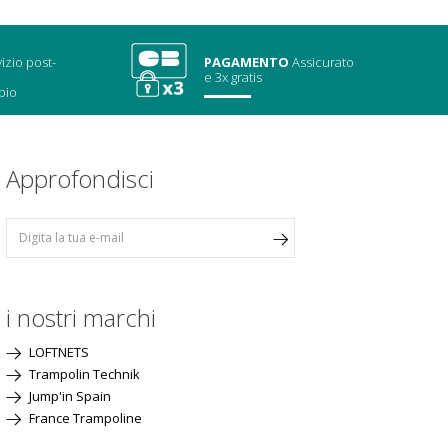
izio post-
PAGAMENTO
Assicurato
e 3x gratis
bio
Approfondisci
i nostri marchi
LOFTNETS
Trampolin Technik
Jump'in Spain
France Trampoline