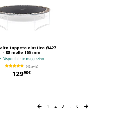
alto tappeto elastico Ø427
- 88 molle 165 mm
Disponibile in magazzino
(42 avis)
129
90€
129,90 €
1
2
3
...
6