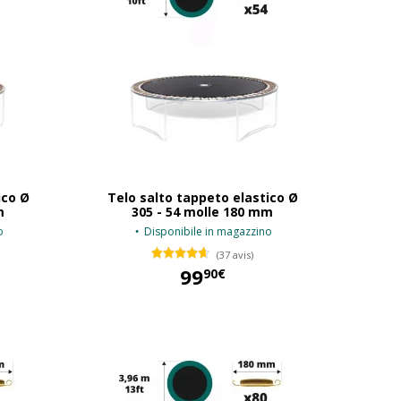
ico Ø
Telo salto tappeto elastico Ø
m
305 - 54 molle 180 mm
o
Disponibile in magazzino
(37 avis)
99
90€
99,90 €