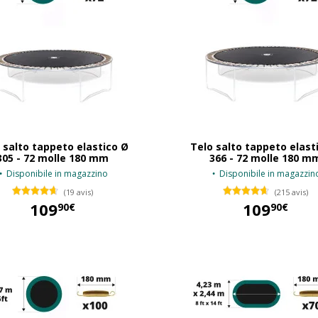
 salto tappeto elastico Ø
Telo salto tappeto elast
305 - 72 molle 180 mm
366 - 72 molle 180 m
Disponibile in magazzino
Disponibile in magazzin
(19 avis)
(215 avis)
109
109
90€
90€
109,90 €
109,90 €