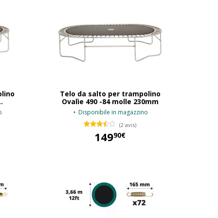
lino
Telo da salto per trampolino
.
Ovalìe 490 -84 molle 230mm
o
Disponibile in magazzino
(2 avis)
149
90€
149,90 €