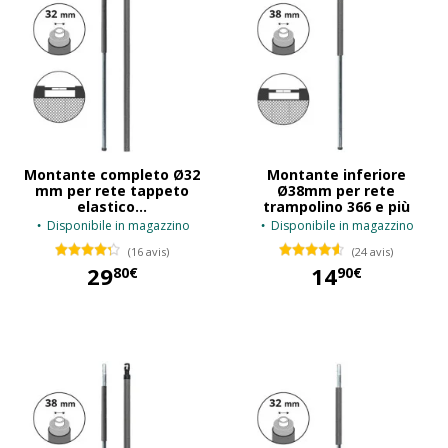
Montante completo Ø32
Montante inferiore
mm per rete tappeto
Ø38mm per rete
elastico...
trampolino 366 e più
Disponibile in magazzino
Disponibile in magazzino
(16 avis)
(24 avis)
29
14
80€
90€
29,80 €
14,90 €