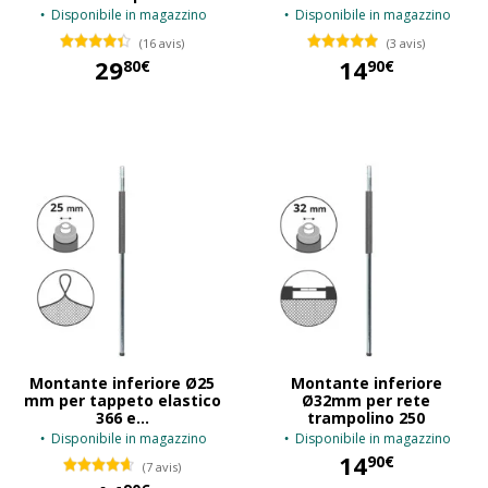
Disponibile in magazzino
Disponibile in magazzino
(16 avis)
(3 avis)
29
14
80€
90€
29,80 €
14,90 €
Montante inferiore Ø25
Montante inferiore
mm per tappeto elastico
Ø32mm per rete
366 e...
trampolino 250
Disponibile in magazzino
Disponibile in magazzino
14
90€
(7 avis)