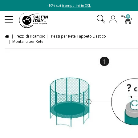
-10% sui
trampolini in XXL
0
Pezzi di ricambio
Pezzi per Rete Tappeto Elastico
Montanti per Rete