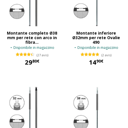
Montante completo Ø38
Montante inferiore
mm per rete con arco in
Ø32mm per rete Ovalie
fibra...
490
Disponibile in magazzino
Disponibile in magazzino
(27 avis)
(2 avis)
29
14
80€
90€
29,80 €
14,90 €