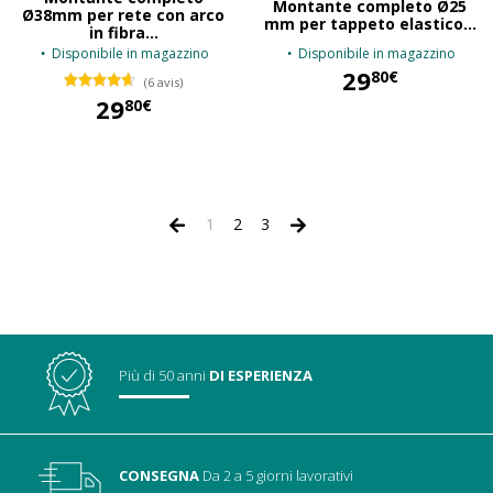
Montante completo Ø25
Ø38mm per rete con arco
mm per tappeto elastico...
in fibra...
Disponibile in magazzino
Disponibile in magazzino
29
80€
(6 avis)
29
80€
29,80 €
29,80 €
1
2
3
Più di 50 anni
DI ESPERIENZA
CONSEGNA
Da 2 a 5 giorni lavorativi