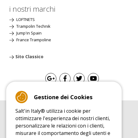
i nostri marchi
LOFTNETS
Trampolin Technik
Jump'in Spain
France Trampoline
Sito Classico
Gestione dei Cookies
Salt'in Italy® utilizza i cookie per
GUIDA ALL'ACQUISTO
ottimizzare l'esperienza dei nostri clienti,
Guida all'acquisito tappeti elastici
personalizzare le relazioni con i clienti,
GUIDA ALL'INSTALLAZIONE
misurare il comportamento degli utenti e
Guida al montaggio tappeto elastico da giardino