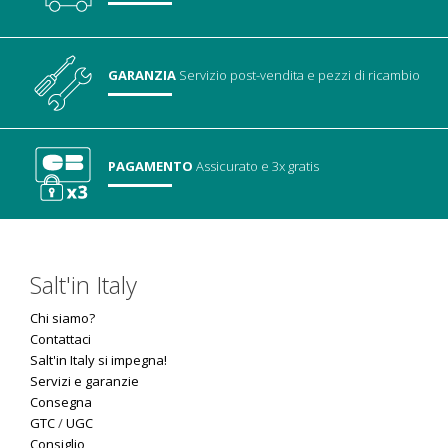
GARANZIA
Servizio post-vendita
e pezzi di ricambio
PAGAMENTO
Assicurato
e 3x gratis
Salt'in Italy
Chi siamo?
Contattaci
Salt'in Italy si impegna!
Servizi e garanzie
Consegna
GTC
/
UGC
Consiglio