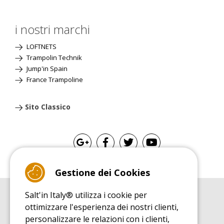
i nostri marchi
LOFTNETS
Trampolin Technik
Jump'in Spain
France Trampoline
Sito Classico
Gestione dei Cookies
Salt'in Italy® utilizza i cookie per
GUIDA ALL'ACQUISTO
ottimizzare l'esperienza dei nostri clienti,
Guida all'acquisito tappeti elastici
personalizzare le relazioni con i clienti,