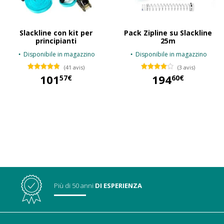
Slackline con kit per
Pack Zipline su Slackline
principianti
25m
Disponibile in magazzino
Disponibile in magazzino
(41 avis)
(3 avis)
101
194
57€
60€
101,57 €
194,60 €
Più di 50 anni
DI ESPERIENZA