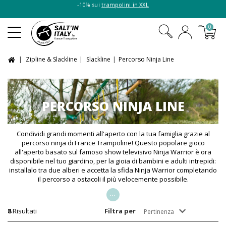
-10% sui
trampolini in XXL
0
Zipline & Slackline
Slackline
Percorso Ninja Line
PERCORSO NINJA LINE
Condividi grandi momenti all'aperto con la tua famiglia grazie al
percorso ninja di France Trampoline! Questo popolare gioco
all'aperto basato sul famoso show televisivo Ninja Warrior è ora
disponibile nel tuo giardino, per la gioia di bambini e adulti intrepidi:
installalo tra due alberi e accetta la sfida Ninja Warrior completando
il percorso a ostacoli il più velocemente possibile.
...
8
Risultati
Filtra per
Pertinenza