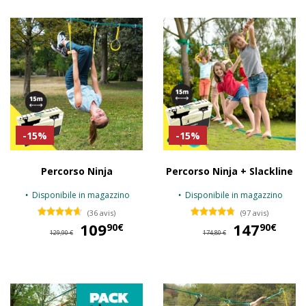
-15%
-15%
Percorso Ninja
Percorso Ninja + Slackline
Disponibile in magazzino
Disponibile in magazzino
(36 avis)
(97 avis)
109
109,90 €
147
14
90€
90€
129,90 €
174,80 €