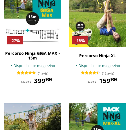
-27%
-15%
Percorso Ninja GIGA MAX -
Percorso Ninja XL
15m
Disponibile in magazzino
Disponibile in magazzino
(1 avis)
(12 avis)
399
399,90 €
159
15
90€
90€
549,90 €
189,90 €