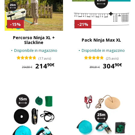
-15%
-21%
Percorso Ninja XL +
Pack Ninja Max XL
Slackline
Disponibile in magazzino
Disponibile in magazzino
(17 avis)
(25 avis)
214
214,90 €
304
30
90€
90€
254,80 €
390,81 €