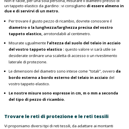
Non è facile, per una sola persona, misurare il diametro preciso di
un tappeto elastico da giardino : vi consigliamo
di essere almeno in
due e di servirvi di un metro.
Per trovare il giusto pezzo di ricambio, dovrete conoscere il
diametro o la lunghezza/larghezza precisa del vostro
tappeto elastico,
arrotondabili al centimetro.
Misurate ugualmente
l’altezza dal suolo del telaio in acciaio
del vostro tappeto elastico :
questo valore vi sarà utile se
desiderate ordinare una scaletta di accesso o un rivestimento
laterale di protezione.
Le dimensioni del diametro sono intese come "totali", ovvero
da
bordo esterno a bordo esterno del telaio in acciaio
del
vostro tappeto elastico.
Le nostre misure sono espresse in cm, m o mm a seconda
del tipo di pezzo di ricambio.
Trovare le reti di protezione e le reti tessili
Vi proponiamo diversi tipi di reti tessili, da adattare ai montanti