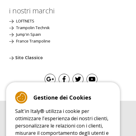
i nostri marchi
LOFTNETS
Trampolin Technik
Jump'in Spain
France Trampoline
Sito Classico
Gestione dei Cookies
Salt'in Italy® utilizza i cookie per
GUIDA ALL'ACQUISTO
ottimizzare l'esperienza dei nostri clienti,
Guida all'acquisito tappeti elastici
personalizzare le relazioni con i clienti,
GUIDA ALL'INSTALLAZIONE
misurare il comportamento degli utenti e
Guida al montaggio tappeto elastico da giardino