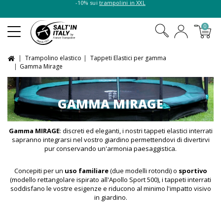
-10% sui
trampolini in XXL
0
Trampolino elastico
Tappeti Elastici per gamma
Gamma Mirage
GAMMA MIRAGE
Gamma MIRAGE
: discreti ed eleganti, i nostri tappeti elastici interrati
sapranno integrarsi nel vostro giardino permettendovi di divertirvi
pur conservando un'armonia paesaggistica.
Concepiti per un
uso familiare
(due modelli rotondi) o
sportivo
(modello rettangolare ispirato all'Apollo Sport 500), i tappeti interrati
soddisfano le vostre esigenze e riducono al minimo l'impatto visivo
in giardino.