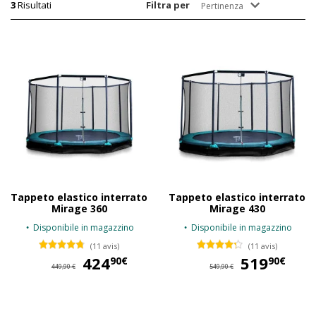
3
Risultati
Filtra per
Pertinenza
Tappeto elastico interrato
Tappeto elastico interrato
Mirage 360
Mirage 430
Disponibile in magazzino
Disponibile in magazzino
(11 avis)
(11 avis)
424
424,90 €
519
51
90€
90€
449,90 €
549,90 €