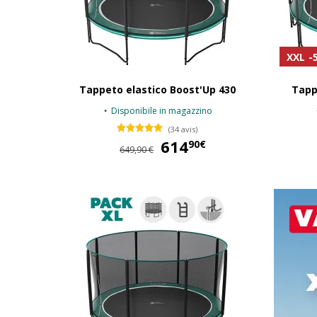
XXL
-
Tappeto elastico Boost'Up 430
Tapp
Disponibile in magazzino
(34 avis)
614
614,90 €
90€
649,90 €