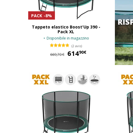
PACK
-8%
RIS
Tappeto elastico Boost'Up 390 -
Pack XL
Disponibile in magazzino
(2 avis)
614
614,90 €
90€
669,70 €