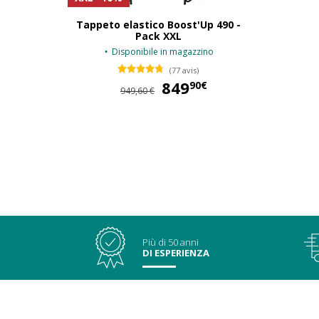
Tappeto elastico Boost'Up 490 -
Pack XXL
Disponibile in magazzino
(77 avis)
849
849,90 €
90€
949,60 €
Più di 50 anni
DI ESPERIENZA