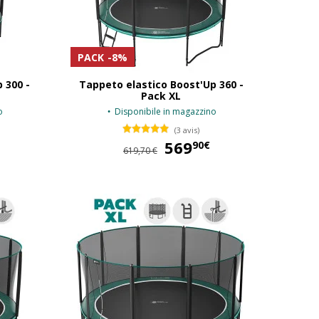
PACK
-8%
 300 -
Tappeto elastico Boost'Up 360 -
Pack XL
o
Disponibile in magazzino
(3 avis)
518,90 €
569
569,90 €
90€
619,70 €