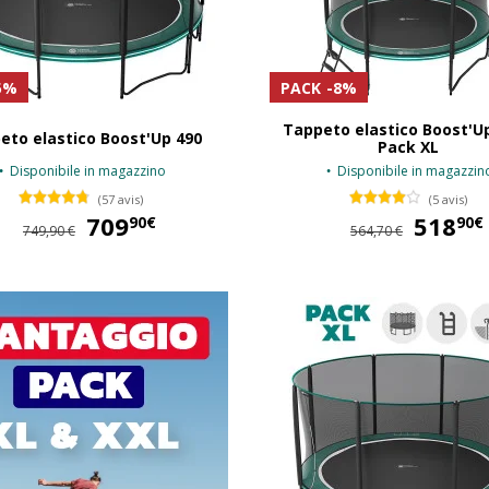
5%
PACK
-8%
Tappeto elastico Boost'Up
eto elastico Boost'Up 490
Pack XL
Disponibile in magazzino
Disponibile in magazzin
(57 avis)
(5 avis)
709
709,90 €
518
90€
90€
749,90 €
564,70 €