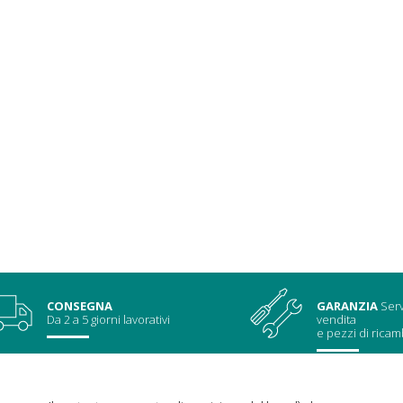
CONSEGNA
GARANZIA
Serv
Da 2 a 5 giorni lavorativi
vendita
e pezzi di ricam