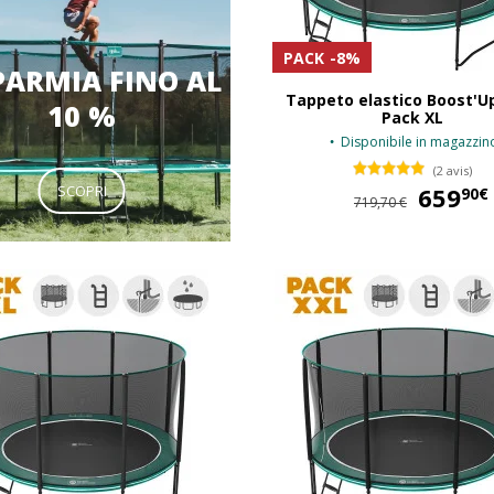
PACK
-8%
PARMIA FINO AL
Tappeto elastico Boost'Up
10 %
Pack XL
Disponibile in magazzin
(2 avis)
SCOPRI
659
90€
719,70 €