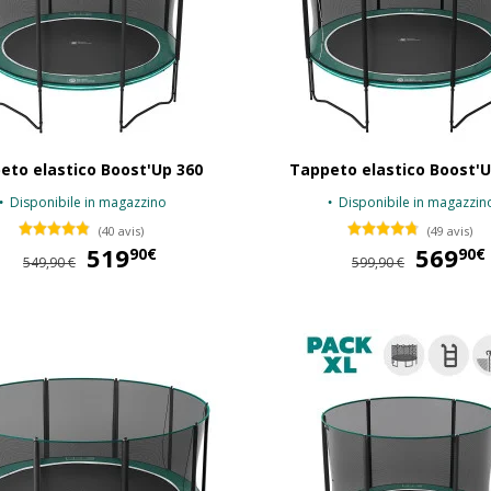
eto elastico Boost'Up 360
Tappeto elastico Boost'U
Disponibile in magazzino
Disponibile in magazzin
(40 avis)
(49 avis)
519
519,90 €
569
90€
90€
549,90 €
599,90 €