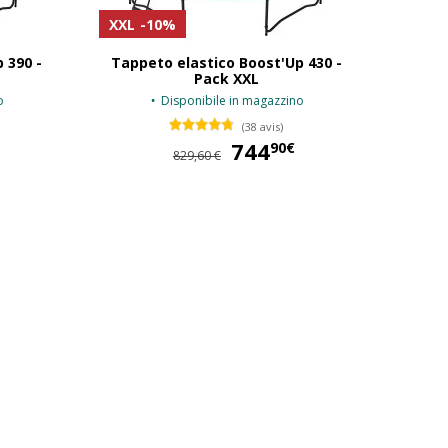
XXL
-10%
 390 -
Tappeto elastico Boost'Up 430 -
Pack XXL
o
Disponibile in magazzino
(38 avis)
689,90 €
744
744,90 €
90€
829,60 €