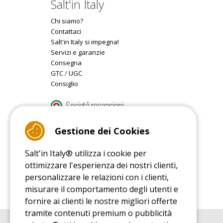
Salt'in Italy
Chi siamo?
Contattaci
Salt'in Italy si impegna!
Servizi e garanzie
Consegna
GTC
/
UGC
Consiglio
9.4
/10 (22078 reviews)
Gestione dei Cookies
Salt'in Italy® utilizza i cookie per
Read customer reviews
ottimizzare l'esperienza dei nostri clienti,
personalizzare le relazioni con i clienti,
misurare il comportamento degli utenti e
fornire ai clienti le nostre migliori offerte
tramite contenuti premium o pubblicità