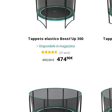
Tappeto elastico Boost'Up 300
Tapp
Disponibile in magazzino
(21 avis)
474
474,90 €
90€
499,90 €