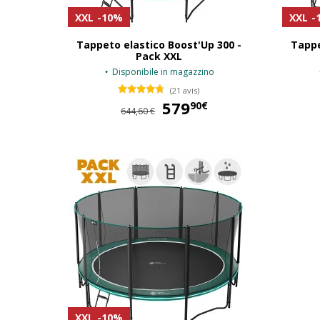
XXL
-10%
XXL
-
Tappeto elastico Boost'Up 300 -
Tappe
Pack XXL
Disponibile in magazzino
(21 avis)
579
579,90 €
90€
644,60 €
XXL
-10%