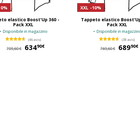
10%
XXL
-10%
to elastico Boost'Up 360 -
Tappeto elastico Boost'Up
Pack XXL
Pack XXL
Disponibile in magazzino
Disponibile in magazzin
(46 avis)
(38 avis)
634
634,90 €
689
90€
90€
709,60 €
769,60 €