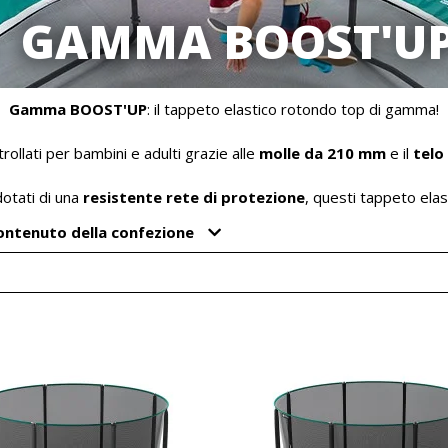
GAMMA BOOST'U
Gamma BOOST'UP
: il tappeto elastico rotondo top di gamma!
trollati per bambini e adulti grazie alle
molle da 210 mm
e il
telo
otati di una
resistente rete di protezione
, questi tappeto elas
ontenuto della confezione