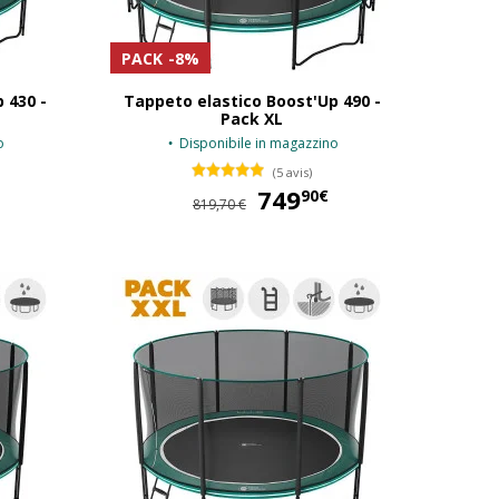
PACK
-8%
 430 -
Tappeto elastico Boost'Up 490 -
Pack XL
o
Disponibile in magazzino
(5 avis)
659,90 €
749
749,90 €
90€
819,70 €