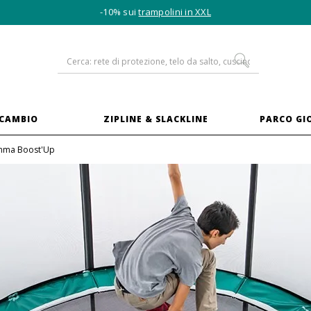
-10% sui
trampolini in XXL
ICAMBIO
ZIPLINE & SLACKLINE
PARCO GI
ma Boost'Up