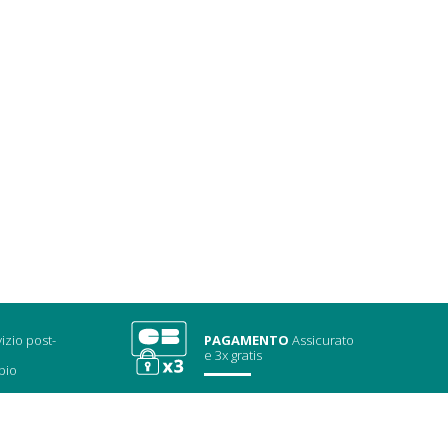
izio post-
PAGAMENTO
Assicurato
e 3x gratis
bio