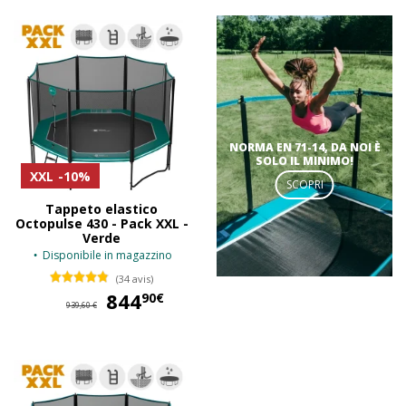
NORMA EN 71-14, DA NOI È
SOLO IL MINIMO!
XXL
-10%
SCOPRI
Tappeto elastico
Octopulse 430 - Pack XXL -
Verde
Disponibile in magazzino
(34 avis)
844
844,90 €
90€
939,60 €