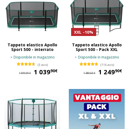
XXL
-10%
Tappeto elastico Apollo
Tappeto elastico Apollo
Sport 500 - interrato
Sport 500 - Pack XXL
Disponibile in magazzino
Disponibile in magazzino
(3 avis)
(116 avis)
1 039
1 039,90 €
1 249
1 
90€
90€
1 099,90 €
1 389,60 €