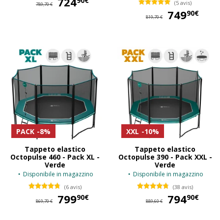
724
90€
(5 avis)
789,70 €
749
74
90€
819,70 €
PACK
-8%
XXL
-10%
Tappeto elastico
Tappeto elastico
Octopulse 460 - Pack XL -
Octopulse 390 - Pack XXL -
Verde
Verde
Disponibile in magazzino
Disponibile in magazzino
(6 avis)
(38 avis)
799
799,90 €
794
79
90€
90€
869,70 €
889,60 €