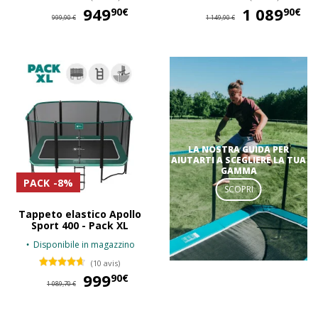
949
949,90 €
1 089
1 
90€
90€
999,90 €
1 149,90 €
LA NOSTRA GUIDA PER
AIUTARTI A SCEGLIERE LA TUA
GAMMA
PACK
-8%
SCOPRI
Tappeto elastico Apollo
Sport 400 - Pack XL
Disponibile in magazzino
(10 avis)
999
999,90 €
90€
1 089,70 €