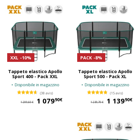
XXL
-10%
PACK
-8%
Tappeto elastico Apollo
Tappeto elastico Apollo
Sport 400 - Pack XXL
Sport 500 - Pack XL
Disponibile in magazzino
Disponibile in magazzino
(38 avis)
(15 avis)
1 079
1 079,90 €
1 139
1 
90€
90€
1 209,60 €
1 239,70 €