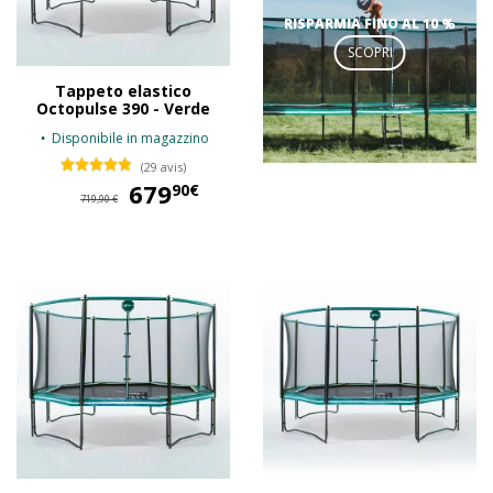
RISPARMIA FINO AL 10 %
SCOPRI
Tappeto elastico
Octopulse 390 - Verde
Disponibile in magazzino
(29 avis)
679
679,90 €
90€
719,90 €