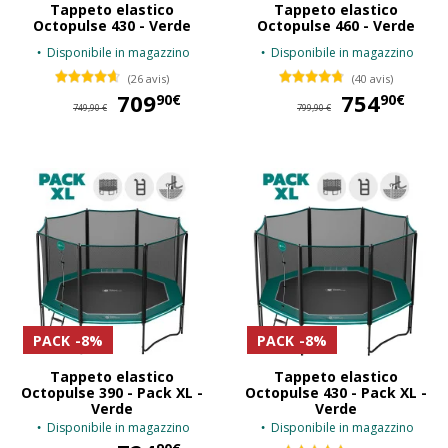
Tappeto elastico
Tappeto elastico
Octopulse 430 - Verde
Octopulse 460 - Verde
Disponibile in magazzino
Disponibile in magazzino
(26 avis)
(40 avis)
709
709,90 €
754
75
90€
90€
749,90 €
799,90 €
PACK
-8%
PACK
-8%
Tappeto elastico
Tappeto elastico
Octopulse 390 - Pack XL -
Octopulse 430 - Pack XL -
Verde
Verde
Disponibile in magazzino
Disponibile in magazzino
724,90 €