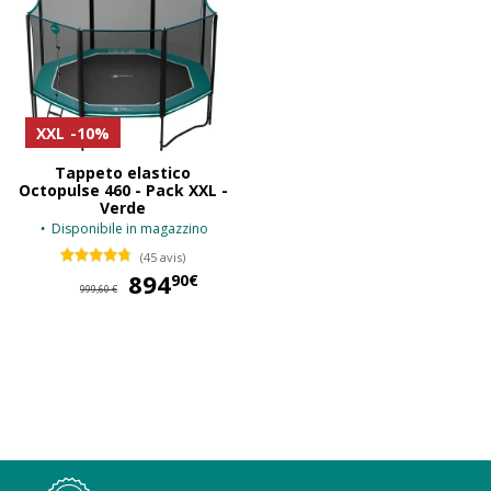
XXL
-10%
Tappeto elastico
Octopulse 460 - Pack XXL -
Verde
Disponibile in magazzino
(45 avis)
894
894,90 €
90€
999,60 €