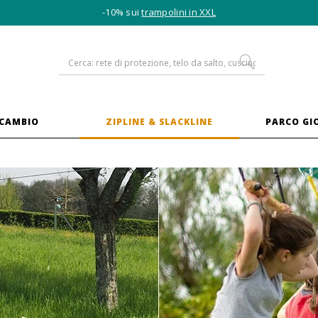
-10% sui
trampolini in XXL
ICAMBIO
ZIPLINE & SLACKLINE
PARCO GI