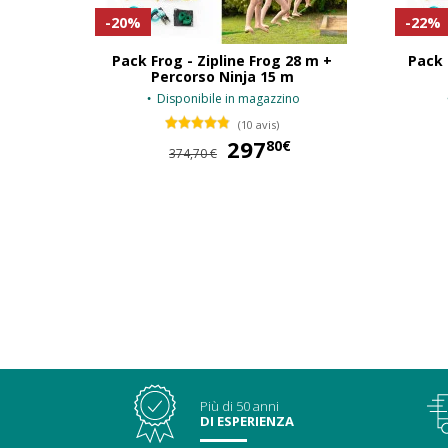
-20%
-22%
Pack Frog - Zipline Frog 28 m +
Pack I
Percorso Ninja 15 m
Disponibile in magazzino
(10 avis)
297
297,80 €
80€
374,70 €
Più di 50 anni
DI ESPERIENZA