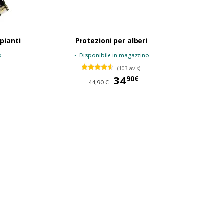
ipianti
Protezioni per alberi
o
Disponibile in magazzino
(103 avis)
34
34,90 €
90€
44,90 €