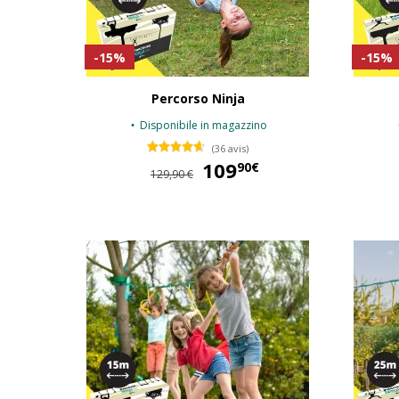
-15%
-15%
Percorso Ninja
Disponibile in magazzino
(36 avis)
109
109,90 €
90€
129,90 €