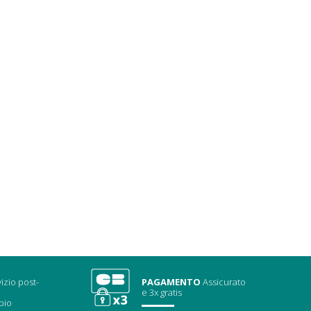
izio post-
PAGAMENTO
Assicurato
e 3x gratis
bio