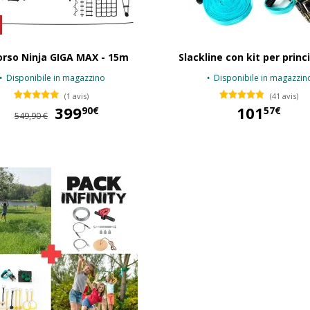
orso Ninja GIGA MAX - 15m
Slackline con kit per princ
Disponibile in magazzino
Disponibile in magazzin
(1 avis)
(41 avis)
399
399,90 €
101
90€
57€
549,90 €
101,57 €