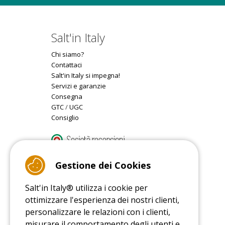
Salt'in Italy
Chi siamo?
Contattaci
Salt'in Italy si impegna!
Servizi e garanzie
Consegna
GTC
/
UGC
Consiglio
9.4
/10 (22077 reviews)
Gestione dei Cookies
Salt'in Italy® utilizza i cookie per
Read customer reviews
ottimizzare l'esperienza dei nostri clienti,
personalizzare le relazioni con i clienti,
misurare il comportamento degli utenti e