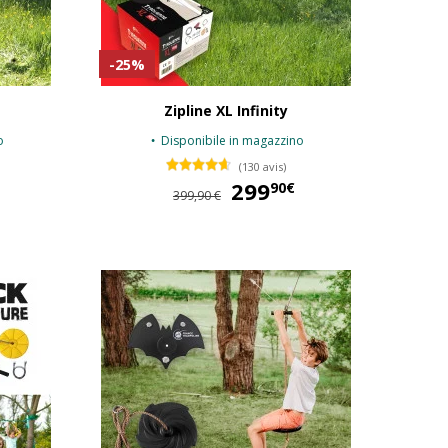
-25%
Zipline XL Infinity
o
Disponibile in magazzino
(130 avis)
149,90 €
299
299,90 €
90€
399,90 €