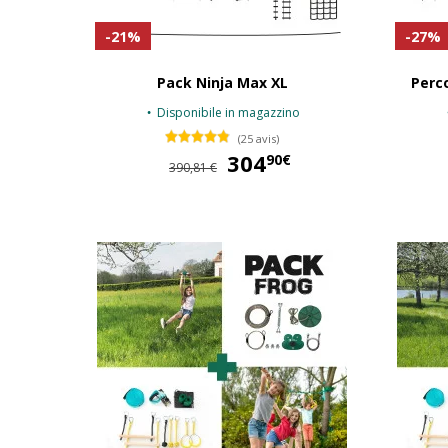
-21%
-27%
Pack Ninja Max XL
Perc
Disponibile in magazzino
(25 avis)
304
304,90 €
90€
390,81 €