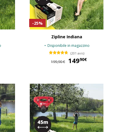
-25%
Zipline Indiana
o
Disponibile in magazzino
(201 avis)
149,90 €
149
149,90 €
90€
199,90 €