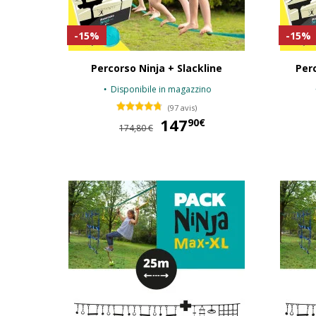
-15%
-15%
Percorso Ninja + Slackline
Perc
Disponibile in magazzino
(97 avis)
147
147,90 €
90€
174,80 €