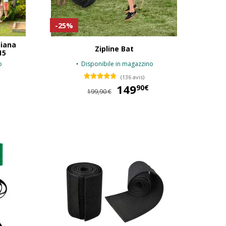
-25%
diana
Zipline Bat
15
o
Disponibile in magazzino
(136 avis)
297,80 €
149
149,90 €
90€
199,90 €