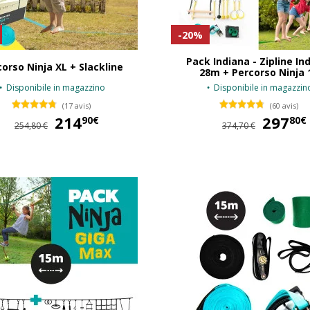
-20%
Pack Indiana - Zipline In
orso Ninja XL + Slackline
28m + Percorso Ninja 
Disponibile in magazzino
Disponibile in magazzin
(17 avis)
(60 avis)
214
214,90 €
297
90€
80€
254,80 €
374,70 €