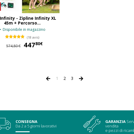
nfinity - Zipline Infinity XL
45m + Percorso...
Disponibile in magazzino
(18 avis)
447
447,80 €
80€
574,80 €
1
2
3
CONSEGNA
GARANZIA
Serv
Da 2 a 5 giorni lavorativi
vendita
e pezzi di ricam