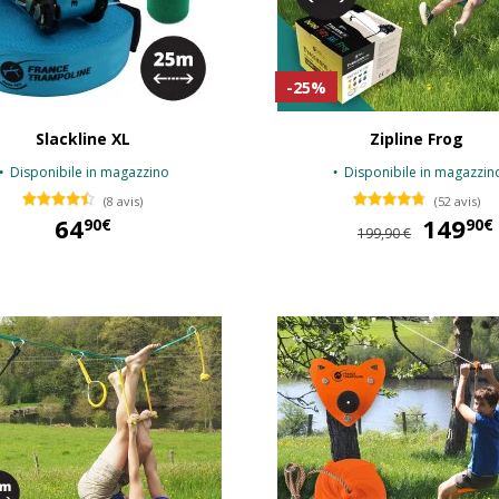
-25%
Slackline XL
Zipline Frog
Disponibile in magazzino
Disponibile in magazzin
(8 avis)
(52 avis)
64
149
90€
90€
199,90 €
64,90 €