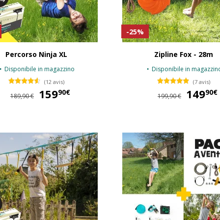
-25%
Percorso Ninja XL
Zipline Fox - 28m
Disponibile in magazzino
Disponibile in magazzin
(12 avis)
(7 avis)
159
159,90 €
149
90€
90€
189,90 €
199,90 €