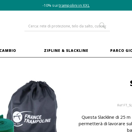
-10% sui
trampolini in XXL
ICAMBIO
ZIPLINE & SLACKLINE
PARCO GI
Ref
FT_S
Questa Slackline di 25 m 
permetterà di lavorare sull
ba