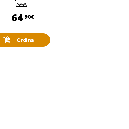
Détails
64,90 €
64
90€
Ordina