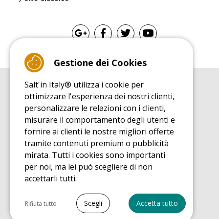
Gestione dei Cookies
Salt'in Italy® utilizza i cookie per
GUIDA ALL'ACQUISTO
ottimizzare l'esperienza dei nostri clienti,
Guida all'acquisito tappeti elastici
personalizzare le relazioni con i clienti,
GUIDA ALL'INSTALLAZIONE
misurare il comportamento degli utenti e
Guida al montaggio tappeto elastico da giardino
fornire ai clienti le nostre migliori offerte
GUIDA DI MANUTENZIONE
tramite contenuti premium o pubblicità
Guida alla manutenzione del vostro tappeto elastico
mirata. Tutti i cookies sono importanti
SCOPRI
per noi, ma lei può scegliere di non
Guida all'utilizzo tappeto elastico da giardino
accettarli tutti.
GUIDA ALL'ACQUISTO
Guida all'acquisto pezzi di ricambio
Seleziona tutto
Scegli
Accetta tutto
Rifiuta tutto
Cookie necessari