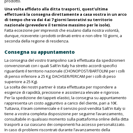
prodotto.
Una volta affidato alla ditta trasporti, quest’ultima
effettuerà la consegna direttamente a casa vostra in un arco
di tempo che va dai 4 ai 7 giorni lavorativi su territorio
nazionale (prevedere il termine massimo per le isole).
Fatta eccezione per imprevisti che esulano dalla nostra volontà,
dunque, riceverete i prodotti ordinati entro e non oltre 10 giorni, a
seconda della regione di residenza.
Consegna su appuntamento
La consegna del vostro trampolino sarà effettuata da spedizionieri
convenzionati con i quali Salt'in Italy ha stretto accordi specifici
riguardanti il territorio nazionale (CHONOPOST/BARTOLINI per i colli
di penso inferiore a 25 Kg; DACHSER/FERCAM per i colli di peso
superiore a 25 Kg).
La scelta dei nostri partner è stata effettuata per rispondere a
esigenze di rapidità, precisione e assistenza elevate e rigorose.
Per la spedizione dei tappeti elastici, la consegna su appuntamento
rappresenta un costo aggiuntivo a carico del cliente, pari a 10€.
Tuttavia, il team commerciale e il servizio post-vendita Salt'in Italy si
tiene a vostra completa disposizione per seguirne l’avanzamento,
consultabile in qualsiasi momento sulla piattaforma online della ditta
trasporti a cui ciascuno dei componenti ha accesso personalizzato.
In caso di problemi riscontrati durante l’avanzamento della