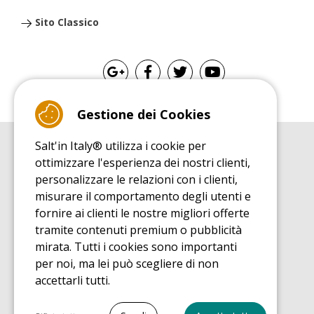
Sito Classico
Gestione dei Cookies
Salt'in Italy® utilizza i cookie per
GUIDA ALL'ACQUISTO
ottimizzare l'esperienza dei nostri clienti,
Guida all'acquisito tappeti elastici
personalizzare le relazioni con i clienti,
GUIDA ALL'INSTALLAZIONE
misurare il comportamento degli utenti e
Guida al montaggio tappeto elastico da giardino
fornire ai clienti le nostre migliori offerte
GUIDA DI MANUTENZIONE
tramite contenuti premium o pubblicità
Guida alla manutenzione del vostro tappeto elastico
mirata. Tutti i cookies sono importanti
SCOPRI
per noi, ma lei può scegliere di non
Guida all'utilizzo tappeto elastico da giardino
accettarli tutti.
GUIDA ALL'ACQUISTO
Guida all'acquisto pezzi di ricambio
Seleziona tutto