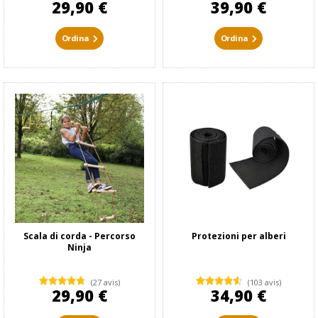
29,90 €
39,90 €
Ordina
Ordina
Scala di corda - Percorso
Protezioni per alberi
Ninja
(27 avis)
(103 avis)
29,90 €
34,90 €