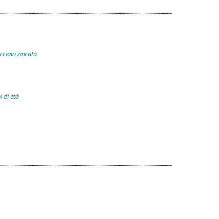
acciaio zincato
i di età