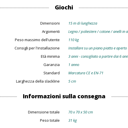
Giochi
Dimensioni
15 m di lunghezza
Argomenti
Legno / poliestere / cotone / anelli in 
Peso massimo dell'utente
110 kg
Consigli per l'installazione
Installare su un piano piatto e aperto
Età minima
3 anni - consigliato a partire dai 6 ann
Garanzia
1 anno
Standard
Marcatura CE e EN-71
Larghezza della slackline
5 cm
Informazioni sulla consegna
Dimensione totale
70 x 70 x 50 cm
Peso totale
31 kg