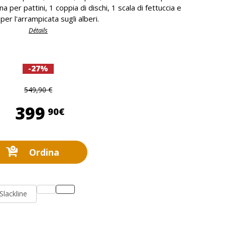
a per pattini, 1 coppia di dischi, 1 scala di fettuccia e
per l'arrampicata sugli alberi.
Détails
-27%
549,90 €
399,90 €
399
90€
Ordina
Slackline