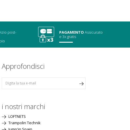
izio post-
PAGAMENTO
Assicurato
e 3x gratis
bio
Approfondisci
i nostri marchi
LOFTNETS
Trampolin Technik
Jump'in Spain