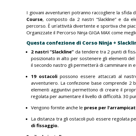
I giovani avventurieri potranno raccogliere la sfid
Course
, composto da 2 nastri “Slackline” e da el
percorso. È un'attività divertente e sportiva che pia
Organizzate il Percorso Ninja GIGA MAX come megli
Questa confezione di Corso Ninja + Slacklin
2 nastri “Slackline”
da tendere tra 2 punti di fissa
posizionato in alto per sostenere gli elementi de
il secondo nastro gli permetterà di camminare in eq
19 ostacoli
possono essere attaccati al nastr
avventuriero. La confezione base comprende 2 barr
elementi aggiuntivi permettono di creare il propr
regolata per aumentare il livello di difficoltà. 30 pun
Vengono fornite anche le
prese per l'arrampica
La distanza tra gli ostacoli può essere regolata per 
di fissaggio.