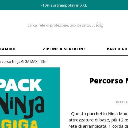
-10% sui
trampolini in XXL
ICAMBIO
ZIPLINE & SLACKLINE
PARCO GI
rcorso Ninja GIGA MAX - 15m
Percorso 
Ref
FTA
Questo pacchetto Ninja Max c
attrezzature di base, più 12 os
rete di arrampicata, 1 corda di