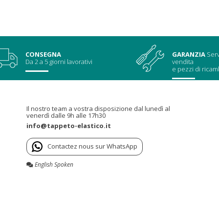
CONSEGNA
GARANZIA
Serv
Da 2 a 5 giorni lavorativi
vendita
e pezzi di ricam
Il nostro team a vostra disposizione dal lunedì al
venerdì dalle 9h alle 17h30
info@tappeto-elastico.it
Contactez nous sur WhatsApp
English Spoken