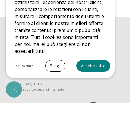
ottimizzare l'esperienza dei nostri clienti,
personalizzare le relazioni con i clienti,
misurare il comportamento degli utenti e
fornire ai clienti le nostre migliori offerte
tramite contenuti premium o pubblicità
GUIDA ALL'ACQUISTO
Guida all'acquisito tappeti elastici
mirata. Tutti i cookies sono importanti
per noi, ma lei può scegliere di non
GUIDA ALL'INSTALLAZIONE
Guida al montaggio tappeto elastico da giardino
accettarli tutti.
GUIDA DI MANUTENZIONE
Seleziona tutto
Guida alla manutenzione del vostro tappeto elastico
Scegli
Accetta tutto
Rifiuta tutto
SCOPRI
Cookie necessari
Guida all'utilizzo tappeto elastico da giardino
PrestaShop
GUIDA ALL'ACQUISTO
Necessario per far funzionare correttamente il
Guida all'acquisto pezzi di ricambio
sito
Cookie di marketing
Google Ads
Misurare le prestazioni degli annunci
© 2008 - 2026 Planète Air EURL - Salvo errori tipografici - Le foto non sono
contrattuali - IVA FR 88482549870
Awin