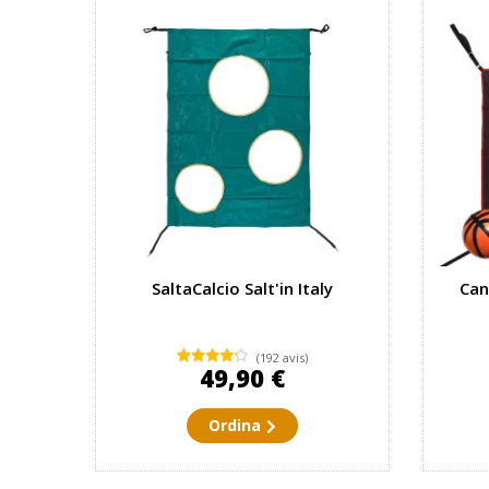
SaltaCalcio Salt'in Italy
Can
(192 avis)
49,90 €
Ordina