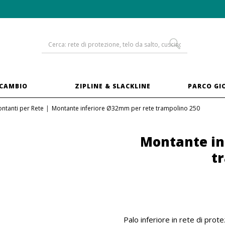
-10% sui
trampolini in XXL
ICAMBIO
ZIPLINE & SLACKLINE
PARCO GI
ntanti per Rete
Montante inferiore Ø32mm per rete trampolino 250
Montante in
t
Palo inferiore in rete di pro