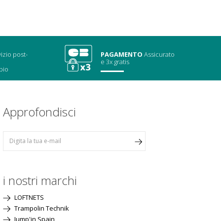
izio post-
PAGAMENTO
Assicurato
e 3x gratis
bio
Approfondisci
i nostri marchi
LOFTNETS
Trampolin Technik
Jump'in Spain