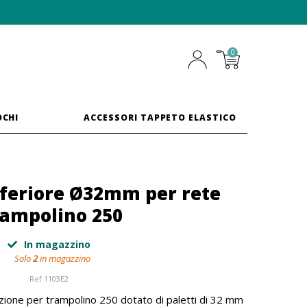
0
OCHI
ACCESSORI TAPPETO ELASTICO
feriore Ø32mm per rete
rampolino 250
In magazzino
Solo
2
in magazzino
Ref
1103E2
tezione per trampolino 250 dotato di paletti di 32 mm