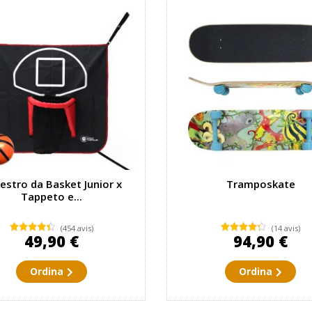
estro da Basket Junior x
Tramposkate
Tappeto e...
(454 avis)
(14 avis)
49,90 €
94,90 €
Ordina
Ordina