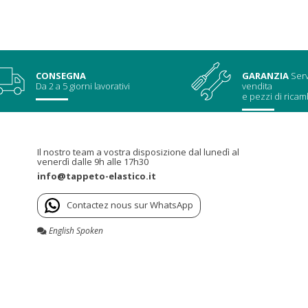
CONSEGNA
GARANZIA
Serv
Da 2 a 5 giorni lavorativi
vendita
e pezzi di ricam
Il nostro team a vostra disposizione dal lunedì al
venerdì dalle 9h alle 17h30
info@tappeto-elastico.it
Contactez nous sur WhatsApp
English Spoken