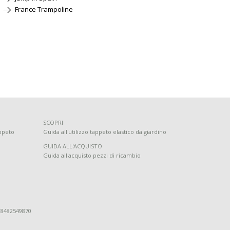
France Trampoline
SCOPRI
ppeto
Guida all'utilizzo tappeto elastico da giardino
GUIDA ALL'ACQUISTO
Guida all'acquisto pezzi di ricambio
 88482549870