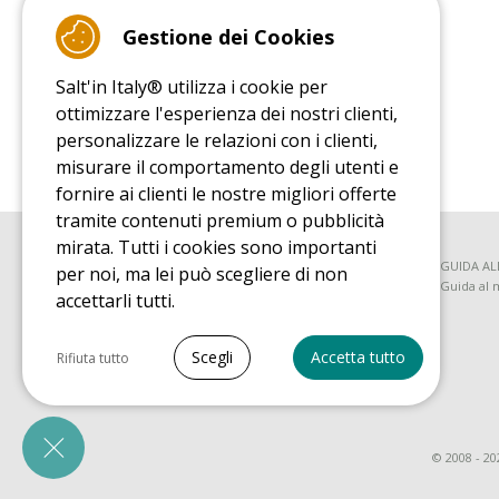
9.4
/10 (22077 reviews)
Gestione dei Cookies
Salt'in Italy® utilizza i cookie per
Read customer reviews
ottimizzare l'esperienza dei nostri clienti,
personalizzare le relazioni con i clienti,
misurare il comportamento degli utenti e
fornire ai clienti le nostre migliori offerte
tramite contenuti premium o pubblicità
mirata. Tutti i cookies sono importanti
GUIDA ALL'ACQUISTO
GUIDA AL
per noi, ma lei può scegliere di non
Guida all'acquisito tappeti elastici
Guida al 
accettarli tutti.
Seleziona tutto
Scegli
Accetta tutto
Rifiuta tutto
Cookie necessari
PrestaShop
Necessario per far funzionare correttamente il
© 2008 - 20
sito