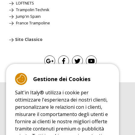
LOFTNETS
Trampolin Technik
Jump'in Spain
France Trampoline
Sito Classico
Gestione dei Cookies
Salt'in Italy® utilizza i cookie per
GUIDA ALL'ACQUISTO
ottimizzare l'esperienza dei nostri clienti,
Guida all'acquisito tappeti elastici
personalizzare le relazioni con i clienti,
GUIDA ALL'INSTALLAZIONE
misurare il comportamento degli utenti e
Guida al montaggio tappeto elastico da giardino
fornire ai clienti le nostre migliori offerte
GUIDA DI MANUTENZIONE
tramite contenuti premium o pubblicità
Guida alla manutenzione del vostro tappeto elastico