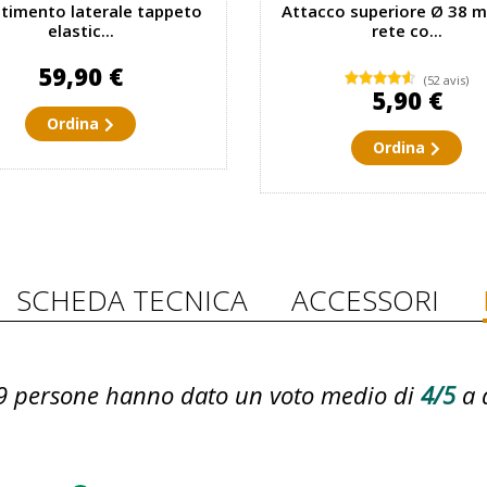
stimento laterale tappeto
Attacco superiore Ø 38 
elastic...
rete co...
59,90 €
(52 avis)
5,90 €
Ordina
Ordina
SCHEDA TECNICA
ACCESSORI
9
persone hanno dato un voto medio di
4/5
a 