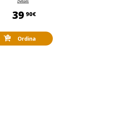
Détails
39,90 €
39
90€
Ordina