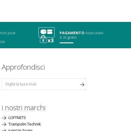
izio post-
PAGAMENTO
Assicurato
e 3x gratis
bio
Approfondisci
i nostri marchi
LOFTNETS
Trampolin Technik
Jump'in Spain