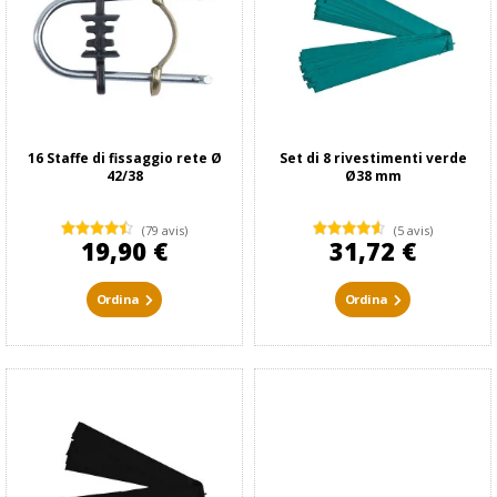
16 Staffe di fissaggio rete Ø
Set di 8 rivestimenti verde
42/38
Ø38 mm
(79 avis)
(5 avis)
19,90 €
31,72 €
Ordina
Ordina