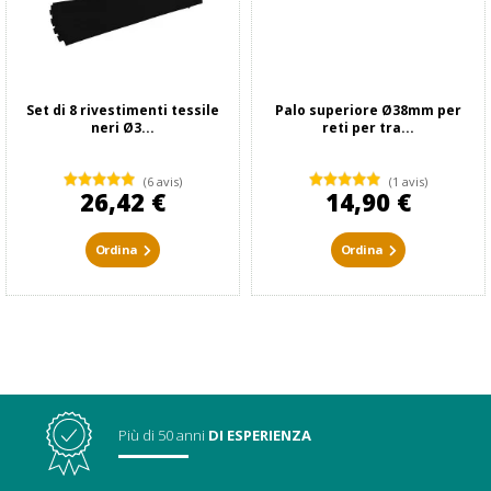
Set di 8 rivestimenti tessile
Palo superiore Ø38mm per
neri Ø3...
reti per tra...
(6 avis)
(1 avis)
26,42 €
14,90 €
Ordina
Ordina
Più di 50 anni
DI ESPERIENZA