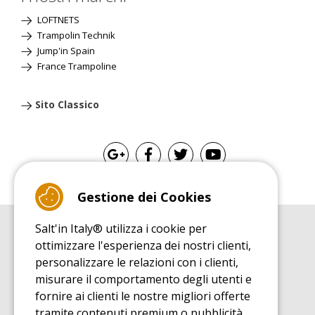
LOFTNETS
Trampolin Technik
Jump'in Spain
France Trampoline
Sito Classico
Gestione dei Cookies
Salt'in Italy® utilizza i cookie per
GUIDA ALL'ACQUISTO
ottimizzare l'esperienza dei nostri clienti,
Guida all'acquisito tappeti elastici
personalizzare le relazioni con i clienti,
GUIDA ALL'INSTALLAZIONE
misurare il comportamento degli utenti e
Guida al montaggio tappeto elastico da giardino
fornire ai clienti le nostre migliori offerte
GUIDA DI MANUTENZIONE
tramite contenuti premium o pubblicità