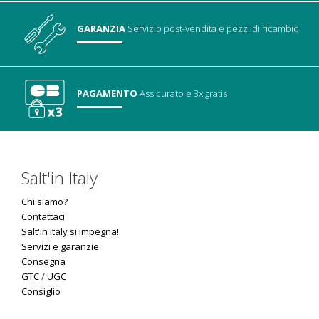
GARANZIA
Servizio post-vendita
e pezzi di ricambio
PAGAMENTO
Assicurato
e 3x gratis
Salt'in Italy
Chi siamo?
Contattaci
Salt'in Italy si impegna!
Servizi e garanzie
Consegna
GTC
/
UGC
Consiglio