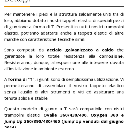
Per mantenere i piedi e la struttura saldamente uniti tra di
loro, abbiamo dotato i nostri tappeti elastici di speciali pezzi
di giunzione a forma di T. Presenti in tutti i nostri trampolini
elastici, potranno adattarsi anche a tappeti elastici di altre
marche con caratteristiche tecniche simili.
Sono composti da
acciaio galvanizzato a caldo
che
garantisce la loro totale resistenza alla
corrosione.
Resisteranno, dunque, all'esposizione alle inteperie dovuta
all'installazione in ambiente esterno.
A
forma di "T"
, i giunti sono di semplicissima utilizzazione. Vi
permetteranno di assemblare il vostro tappeto elastico
senza l'ausilio di altri strumenti o viti ed assicurare una
tenuta solida e stabile.
Questo modello di giunto a T sarà compatibile con nistri
trampolini elastici
Ovalie 360/430/490,
Oxygen 360
e
Jump'Up 360/390/430/460 (Jump'Up venduti d
al
giugno
2016).