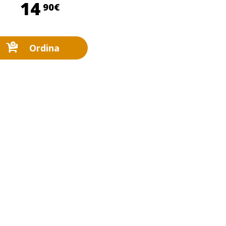
14,90 €
14
90€
Ordina