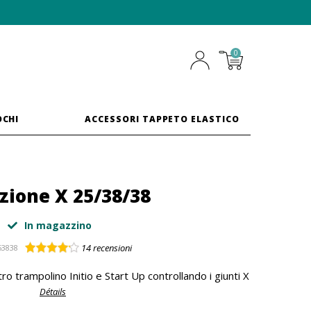
0
OCHI
ACCESSORI TAPPETO ELASTICO
zione X 25/38/38
In magazzino
14
recensioni
53838
ro trampolino Initio e Start Up controllando i giunti X
Détails