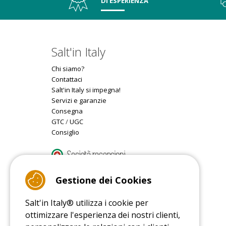
DI ESPERIENZA
Salt'in Italy
Chi siamo?
Contattaci
Salt'in Italy si impegna!
Servizi e garanzie
Consegna
GTC
/
UGC
Consiglio
9.4
/10 (22078 reviews)
Gestione dei Cookies
Salt'in Italy® utilizza i cookie per
Read customer reviews
ottimizzare l'esperienza dei nostri clienti,