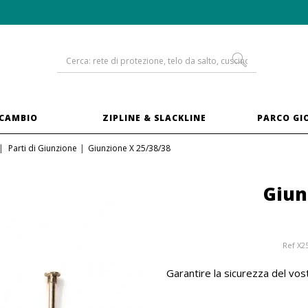
-10% sui
trampolini in XXL
ICAMBIO
ZIPLINE & SLACKLINE
PARCO GI
Parti di Giunzione
Giunzione X 25/38/38
Giun
Ref
X2
Garantire la sicurezza del vost