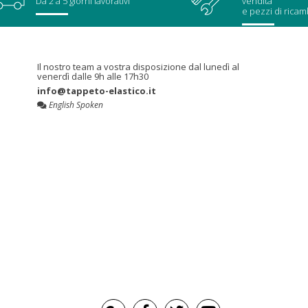
Da 2 a 5 giorni lavorativi
vendita
e pezzi di ricam
Il nostro team a vostra disposizione dal lunedì al
venerdì dalle 9h alle 17h30
info@tappeto-elastico.it
English Spoken