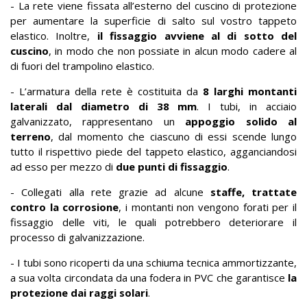
- La rete viene fissata all’esterno del cuscino di protezione
per aumentare la superficie di salto sul vostro tappeto
elastico. Inoltre,
il fissaggio avviene al di sotto del
cuscino
, in modo che non possiate in alcun modo cadere al
di fuori del trampolino elastico.
- L’armatura della rete è costituita da
8 larghi montanti
laterali dal diametro di 38 mm
. I tubi, in acciaio
galvanizzato, rappresentano un
appoggio solido al
terreno
, dal momento che ciascuno di essi scende lungo
tutto il rispettivo piede del tappeto elastico, agganciandosi
ad esso per mezzo di
due punti di fissaggio
.
- Collegati alla rete grazie ad alcune
staffe, trattate
contro la corrosione
, i montanti non vengono forati per il
fissaggio delle viti, le quali potrebbero deteriorare il
processo di galvanizzazione.
- I tubi sono ricoperti da una schiuma tecnica ammortizzante,
a sua volta circondata da una fodera in PVC che garantisce
la
protezione dai raggi solari
.