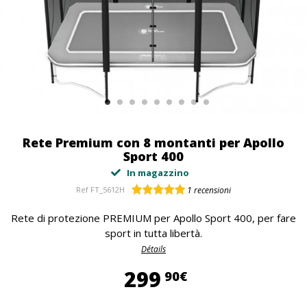
Rete Premium con 8 montanti per Apollo
Sport 400
In magazzino
Ref
FT_5612H
1
recensioni
Rete di protezione PREMIUM per Apollo Sport 400, per fare
sport in tutta libertà.
Détails
299,90 €
299
90€