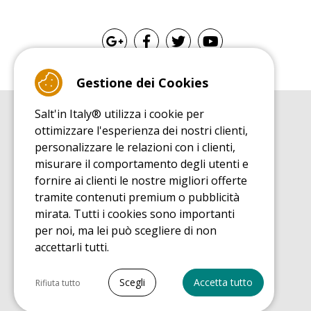
Gestione dei Cookies
Salt'in Italy® utilizza i cookie per
GUIDA ALL'ACQUISTO
ottimizzare l'esperienza dei nostri clienti,
Guida all'acquisito tappeti elastici
personalizzare le relazioni con i clienti,
GUIDA ALL'INSTALLAZIONE
misurare il comportamento degli utenti e
Guida al montaggio tappeto elastico da giardino
fornire ai clienti le nostre migliori offerte
GUIDA DI MANUTENZIONE
tramite contenuti premium o pubblicità
Guida alla manutenzione del vostro tappeto elastico
mirata. Tutti i cookies sono importanti
SCOPRI
per noi, ma lei può scegliere di non
Guida all'utilizzo tappeto elastico da giardino
accettarli tutti.
GUIDA ALL'ACQUISTO
Guida all'acquisto pezzi di ricambio
Seleziona tutto
Scegli
Accetta tutto
Rifiuta tutto
Cookie necessari