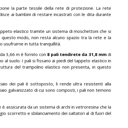
ne la parte tessile della rete di protezione. La rete
isce ai bambini di restare incastrati con le dita durante
l tappeto elastico tramite un sistema di moschettoni che si
n questo modo, non resta alcuno spazio tra la rete e la
 usufruirne in tutta tranquillità.
 da 3,66 m è fornito con
8 pali tendirete da 31,8 mm
di
al suolo. I pali si fissano ai piedi del tappeto elastico in
ruttura del trampolino elastico non presenta, in questo
cciaio dei pali è sottoposto, li rende ultra resistenti alla
ciaio galvanizzato di cui sono composti, i pali non temono
e è assicurata da un sistema di archi in vetroresina che la
io scorretto e sbilanciamento dei saltatori al di fuori del