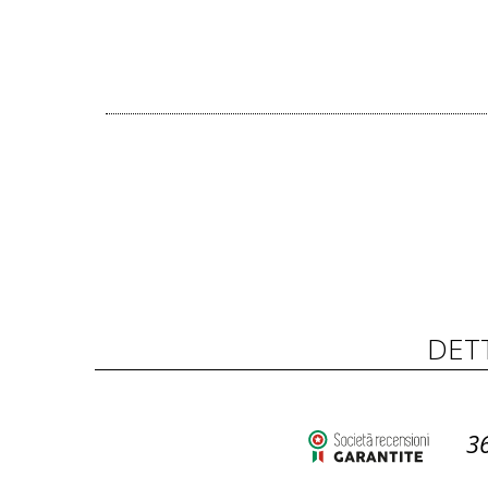
DET
3