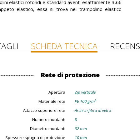
olini elastici rotondi e standard aventi esattamente 3,66
ppeto elastico, essa si trova nel trampolino elastico
AGLI
SCHEDA TECNICA
RECENS
Rete di protezione
Apertura
Zip verticale
Materiale rete
PE 100 g/m²
Attacco superiore rete
Archi in fibra di vetro
Numero montanti
8
Diametro montanti
32 mm
Spessore spugna di protezione
10 mm