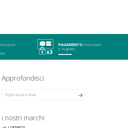
izio post-
PAGAMENTO
Assicurato
e 3x gratis
bio
Approfondisci
i nostri marchi
LOFTNETS