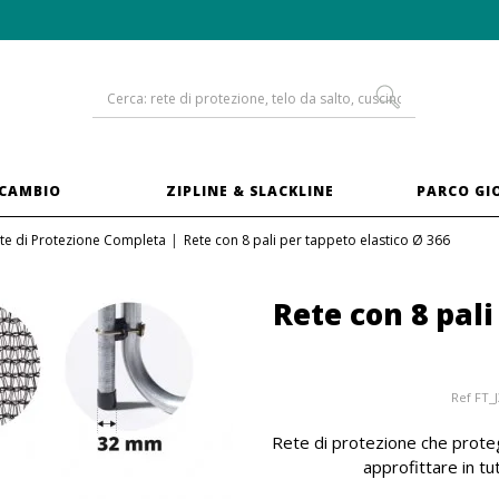
-10% sui
trampolini in XXL
ICAMBIO
ZIPLINE & SLACKLINE
PARCO GI
te di Protezione Completa
Rete con 8 pali per tappeto elastico Ø 366
Rete con 8 pali
Ref
FT_
Rete di protezione che proteg
approfittare in t