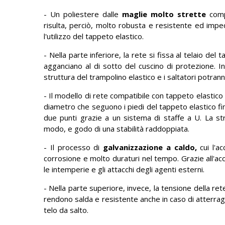
- Un poliestere dalle
maglie
molto strette
compo
risulta, perciò, molto robusta e resistente ed imped
l'utilizzo del tappeto elastico.
- Nella parte inferiore, la rete si fissa al telaio de
agganciano al di sotto del cuscino di protezione. I
struttura del trampolino elastico e i saltatori potranno
- Il modello di rete compatibile con tappeto elastico
diametro che seguono i piedi del tappeto elastico fino 
due punti grazie a un sistema di staffe a U. La st
modo, e godo di una stabilità raddoppiata.
- Il processo di
galvanizzazione a caldo,
cui l'a
corrosione e molto duraturi nel tempo. Grazie all'ac
le intemperie e gli attacchi degli agenti esterni.
- Nella parte superiore, invece, la tensione della ret
rendono salda e resistente anche in caso di atterragg
telo da salto.