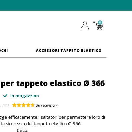
0
OCHI
ACCESSORI TAPPETO ELASTICO
 per tappeto elastico Ø 366
In magazzino
36
recensioni
J3612H
ge efficacemente i saltatori per permettere loro di
utta sicurezza del tappeto elastico Ø 366
Détails