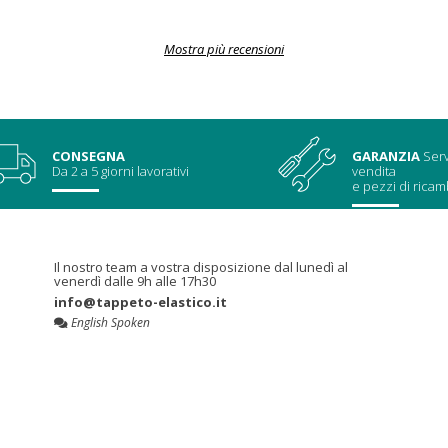
Mostra più recensioni
CONSEGNA
GARANZIA
Serv
Da 2 a 5 giorni lavorativi
vendita
e pezzi di ricam
Il nostro team a vostra disposizione dal lunedì al
venerdì dalle 9h alle 17h30
info@tappeto-elastico.it
English Spoken