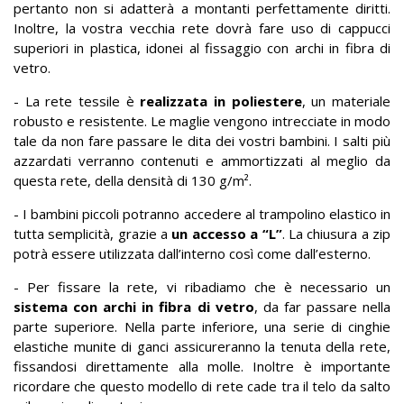
pertanto non si adatterà a montanti perfettamente diritti.
Inoltre, la vostra vecchia rete dovrà fare uso di cappucci
superiori in plastica, idonei al fissaggio con archi in fibra di
vetro.
- La rete tessile è
realizzata in poliestere
, un materiale
robusto e resistente. Le maglie vengono intrecciate in modo
tale da non fare passare le dita dei vostri bambini. I salti più
azzardati verranno contenuti e ammortizzati al meglio da
questa rete, della densità di 130 g/m².
- I bambini piccoli potranno accedere al trampolino elastico in
tutta semplicità, grazie a
un accesso a “L”
. La chiusura a zip
potrà essere utilizzata dall’interno così come dall’esterno.
- Per fissare la rete, vi ribadiamo che è necessario un
sistema con archi in fibra di vetro
, da far passare nella
parte superiore. Nella parte inferiore, una serie di cinghie
elastiche munite di ganci assicureranno la tenuta della rete,
fissandosi direttamente alla molle. Inoltre è importante
ricordare che questo modello di rete cade tra il telo da salto