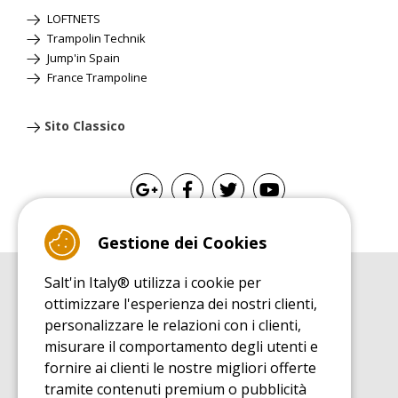
LOFTNETS
Trampolin Technik
Jump'in Spain
France Trampoline
Sito Classico
Gestione dei Cookies
Salt'in Italy® utilizza i cookie per
GUIDA ALL'ACQUISTO
ottimizzare l'esperienza dei nostri clienti,
Guida all'acquisito tappeti elastici
personalizzare le relazioni con i clienti,
GUIDA ALL'INSTALLAZIONE
misurare il comportamento degli utenti e
Guida al montaggio tappeto elastico da giardino
fornire ai clienti le nostre migliori offerte
GUIDA DI MANUTENZIONE
tramite contenuti premium o pubblicità
Guida alla manutenzione del vostro tappeto elastico