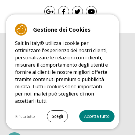
Gestione dei Cookies
Salt'in Italy® utilizza i cookie per
GUIDA ALL'ACQUISTO
ottimizzare l'esperienza dei nostri clienti,
Guida all'acquisito tappeti elastici
personalizzare le relazioni con i clienti,
GUIDA ALL'INSTALLAZIONE
misurare il comportamento degli utenti e
Guida al montaggio tappeto elastico da giardino
fornire ai clienti le nostre migliori offerte
GUIDA DI MANUTENZIONE
tramite contenuti premium o pubblicità
Guida alla manutenzione del vostro tappeto elastico
mirata. Tutti i cookies sono importanti
SCOPRI
per noi, ma lei può scegliere di non
Guida all'utilizzo tappeto elastico da giardino
accettarli tutti.
GUIDA ALL'ACQUISTO
Guida all'acquisto pezzi di ricambio
Seleziona tutto
Scegli
Accetta tutto
Rifiuta tutto
Cookie necessari
PrestaShop