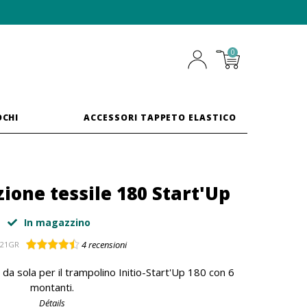
0
OCHI
ACCESSORI TAPPETO ELASTICO
zione tessile 180 Start'Up
In magazzino
4
recensioni
821GR
da sola per il trampolino Initio-Start'Up 180 con 6
montanti.
Détails