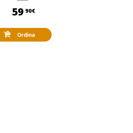
59,90 €
59
90€
Ordina