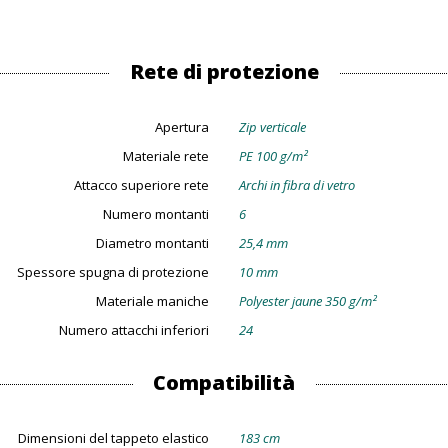
Rete di protezione
Apertura
Zip verticale
Materiale rete
PE 100 g/m²
Attacco superiore rete
Archi in fibra di vetro
Numero montanti
6
Diametro montanti
25,4 mm
Spessore spugna di protezione
10 mm
Materiale maniche
Polyester jaune 350 g/m²
Numero attacchi inferiori
24
Compatibilità
Dimensioni del tappeto elastico
183 cm