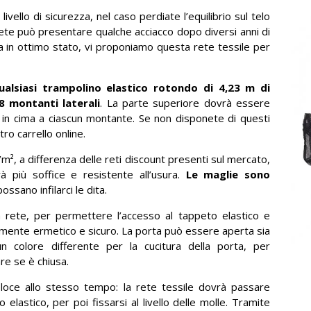
ivello di sicurezza, nel caso perdiate l’equilibrio sul telo
rete può presentare qualche acciacco dopo diversi anni di
ora in ottimo stato, vi proponiamo questa rete tessile per
ualsiasi trampolino elastico rotondo di 4,23 m di
 montanti laterali
. La parte superiore dovrà essere
i in cima a ciascun montante. Se non disponete di questi
ro carrello online.
/m², a differenza delle reti discount presenti sul mercato,
erà più soffice e resistente all’usura.
L
e maglie sono
possano infilarci le dita.
 rete, per permettere l’accesso al tappeto elastico e
mente ermetico e sicuro. La porta può essere aperta sia
 un colore differente per la cucitura della porta, per
re se è chiusa.
eloce allo stesso tempo: la rete tessile dovrà passare
o elastico, per poi fissarsi al livello delle molle. Tramite