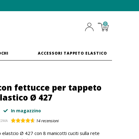
0
OCHI
ACCESSORI TAPPETO ELASTICO
 con fettucce per tappeto
lastico Ø 427
In magazzino
14
recensioni
22MA
elastcio Ø 427 con 8 manicotti cuciti sulla rete