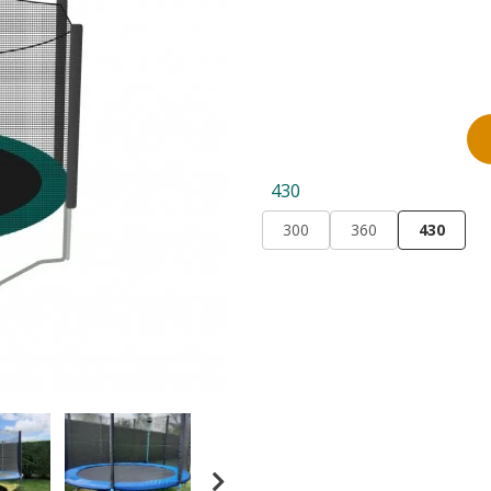
430
300
360
430