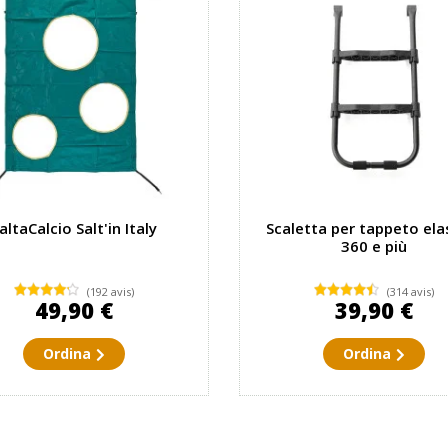
altaCalcio Salt'in Italy
Scaletta per tappeto ela
360 e più
(192 avis)
(314 avis)
49,90 €
39,90 €
Ordina
Ordina