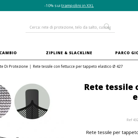
-10% sui
trampolini in XXL
ICAMBIO
ZIPLINE & SLACKLINE
PARCO GI
te Di Protezione
Rete tessile con fettucce per tappeto elastico Ø 427
Rete tessile
e
Ref
43
Rete tessile per tappeto 