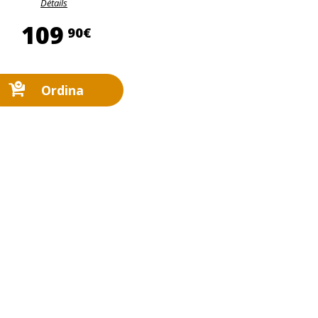
Détails
109,90 €
109
90€
Ordina