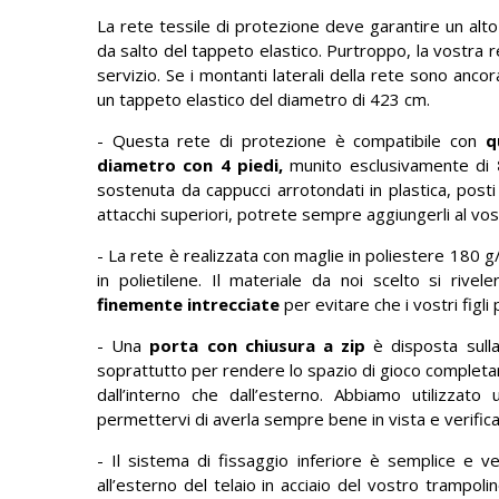
La rete tessile di protezione deve garantire un alto l
da salto del tappeto elastico. Purtroppo, la vostra 
servizio. Se i montanti laterali della rete sono anc
un tappeto elastico del diametro di 423 cm.
- Questa rete di protezione è compatibile con
q
diametro con 4 piedi,
munito esclusivamente di
8
sostenuta da cappucci arrotondati in plastica, post
attacchi superiori, potrete sempre aggiungerli al vost
- La rete è realizzata con maglie in poliestere 180 g
in polietilene. Il materiale da noi scelto si rivel
finemente intrecciate
per evitare che i vostri figli 
- Una
porta con chiusura a zip
è disposta sulla
soprattutto per rendere lo spazio di gioco completa
dall’interno che dall’esterno. Abbiamo utilizzato
permettervi di averla sempre bene in vista e verifica
- Il sistema di fissaggio inferiore è semplice e v
all’esterno del telaio in acciaio del vostro trampolin