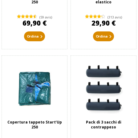
250
elastico
(59 avis)
(313 avis)
69,90 €
29,90 €
Ordina
Ordina
Copertura tappeto Start’Up
Pack di 3 sacchi di
250
contrappeso