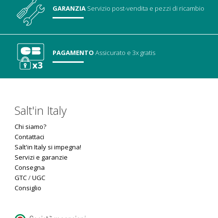
GARANZIA
Servizio post-vendita
e pezzi di ricambio
PAGAMENTO
Assicurato
e 3x gratis
Salt'in Italy
Chi siamo?
Contattaci
Salt'in Italy si impegna!
Servizi e garanzie
Consegna
GTC
/
UGC
Consiglio