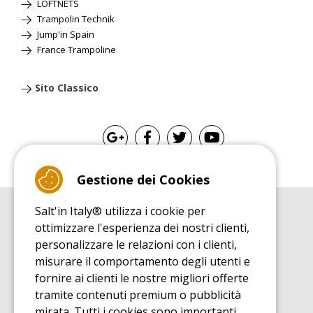
LOFTNETS
Trampolin Technik
Jump'in Spain
France Trampoline
Sito Classico
Gestione dei Cookies
Salt'in Italy® utilizza i cookie per
GUIDA ALL'ACQUISTO
ottimizzare l'esperienza dei nostri clienti,
Guida all'acquisito tappeti elastici
personalizzare le relazioni con i clienti,
GUIDA ALL'INSTALLAZIONE
misurare il comportamento degli utenti e
Guida al montaggio tappeto elastico da giardino
fornire ai clienti le nostre migliori offerte
GUIDA DI MANUTENZIONE
tramite contenuti premium o pubblicità
Guida alla manutenzione del vostro tappeto elastico
mirata. Tutti i cookies sono importanti