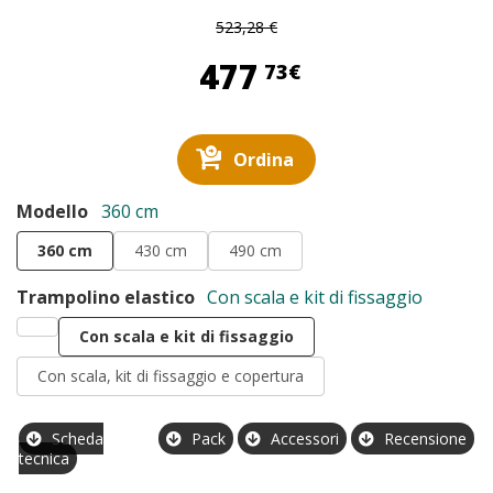
523,28 €
477,73 €
477
73€
Ordina
Modello
360 cm
360 cm
430 cm
490 cm
Trampolino elastico
Con scala e kit di fissaggio
Con scala e kit di fissaggio
Con scala, kit di fissaggio e copertura
Scheda
Pack
Accessori
Recensione
tecnica