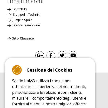
i nostri marchi
LOFTNETS
Trampolin Technik
Jump'in Spain
France Trampoline
Sito Classico
Gestione dei Cookies
Salt'in Italy® utilizza i cookie per
GUIDA ALL'ACQUISTO
ottimizzare l'esperienza dei nostri clienti,
Guida all'acquisito tappeti elastici
personalizzare le relazioni con i clienti,
GUIDA ALL'INSTALLAZIONE
misurare il comportamento degli utenti e
Guida al montaggio tappeto elastico da giardino
fornire ai clienti le nostre migliori offerte
GUIDA DI MANUTENZIONE