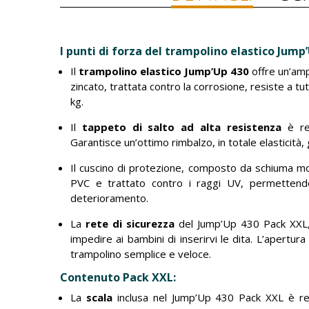
I punti di forza del trampolino elastico Jump
Il
trampolino elastico Jump’Up 430
offre un’ampi
zincato, trattata contro la corrosione, resiste a tu
kg.
Il
tappeto di salto ad alta resistenza
è rea
Garantisce un’ottimo rimbalzo, in totale elasticità
Il cuscino di protezione, composto da schiuma mon
PVC e trattato contro i raggi UV, permettendo d
deterioramento.
La
rete di sicurezza
del Jump’Up 430 Pack XXL, 
impedire ai bambini di inserirvi le dita. L’apertur
trampolino semplice e veloce.
Contenuto Pack XXL:
La
scala
inclusa nel Jump’Up 430 Pack XXL è remo