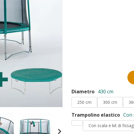
Diametro
430 cm
250 cm
300 cm
36
Trampolino elastico
Con s
Con scala e kit di fissa