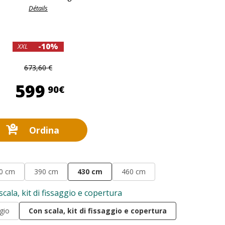
Détails
-10%
XXL
673,60 €
599,90 €
599
90€
Ordina
0 cm
390 cm
430 cm
460 cm
cala, kit di fissaggio e copertura
ggio
Con scala, kit di fissaggio e copertura