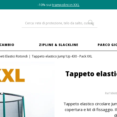
-10% sui
trampolini in XXL
ICAMBIO
ZIPLINE & SLACKLINE
PARCO GI
eti Elastici Rotondi
Tappeto elastico Jump'Up 430 - Pack XXL
Tappeto elasti
Ref
MAX
Tappeto elastico circolare Ju
copertura e kit di fissaggio.
d