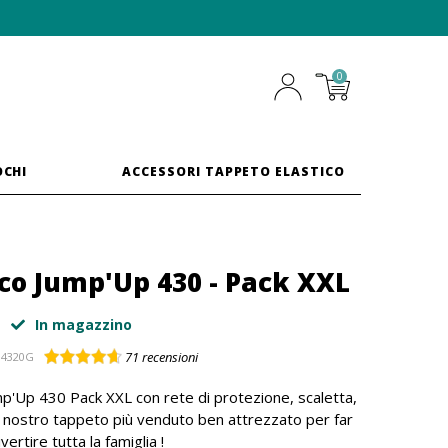
0
OCHI
ACCESSORI TAPPETO ELASTICO
co Jump'Up 430 - Pack XXL
In magazzino
71
recensioni
I4320G
mp'Up 430 Pack XXL con rete di protezione, scaletta,
 Il nostro tappeto più venduto ben attrezzato per far
ivertire tutta la famiglia !