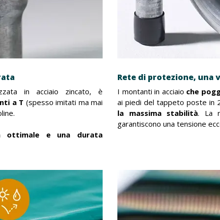
rata
Rete di protezione, una v
izzata in acciaio zincato, è
I montanti in acciaio
che pogg
nti a T
(spesso imitati ma mai
ai piedi del tappeto poste in 2
line.
la massima stabilità
. La 
garantiscono una tensione ecc
za ottimale e una durata