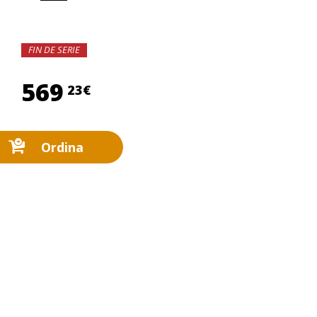
FIN DE SERIE
569,23 €
569
23€
Ordina