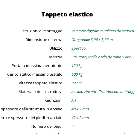
Tappeto elastico
Istruzioni di montaggio
Versione digitale in italiano da scaric
Dimensione esterna
Ottagonale 3,96 x 3,66 m
Utilizzo
Sportivo
Garanzia
Struttura, molle e telo da salto 5 anni 
Portata massima per utente
120 kg
Carico statico massimo testato
600 kg
Altezza tappeto elastico
89 cm
Materiale della struttura
Acciaio zincato - Trattamento antirug
Giunzioni
A T
spessore della struttura in acciaio
48 x 2 mm
tro e spessore dei piedi in acciaio
42 x 2 mm
Numero dei piedi
4