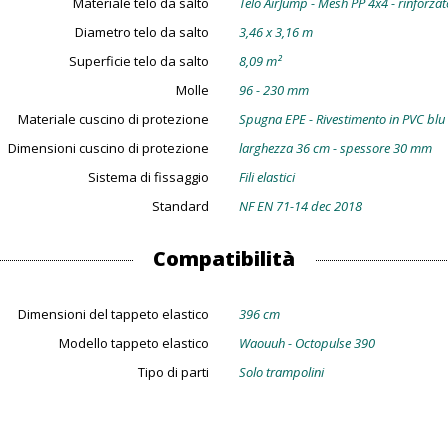
Materiale telo da salto
Telo AirJump - Mesh PP 4x4 - rinforzato
Diametro telo da salto
3,46 x 3,16 m
Superficie telo da salto
8,09 m²
Molle
96 - 230 mm
Materiale cuscino di protezione
Spugna EPE - Rivestimento in PVC blu
Dimensioni cuscino di protezione
larghezza 36 cm - spessore 30 mm
Sistema di fissaggio
Fili elastici
Standard
NF EN 71-14 dec 2018
Compatibilità
Dimensioni del tappeto elastico
396 cm
Modello tappeto elastico
Waouuh - Octopulse 390
Tipo di parti
Solo trampolini