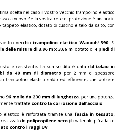
tima scelta nel caso il vostro vecchio trampolino elastico
so a nuovo. Se la vostra rete di protezione è ancora in
 tappeto elastico, dotato di cuscino e telo da salto, con
l vostro vecchio
trampolino elastico Waouuh! 390
. Si
e delle misure di 3,96 m x 3,66 m
, dotato di
4 piedi di
usto e resistente. La sua solidità è data dal
telaio in
ubi da 48 mm di diametro
per 2 mm di spessore
i un trampolino elastico saldo ed efficiente, che potrete
nno
96 molle da 230 mm di lunghezza
, per una potenza
almente trattate
contro la corrosione dell’acciaio
.
o elastico è rinforzata tramite una
fascia in tessuto,
è realizzato in
polipropilene nero
(il materiale più adatto
tato contro i raggi UV
.