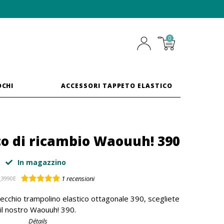
0
OCHI
ACCESSORI TAPPETO ELASTICO
co di ricambio Waouuh! 390
In magazzino
1
recensioni
_3990E
 vecchio trampolino elastico ottagonale 390, scegliete
il nostro Waouuh! 390.
Détails