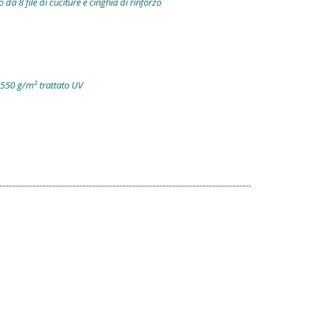
 da 8 file di cuciture e cinghia di rinforzo
 550 g/m² trattato UV