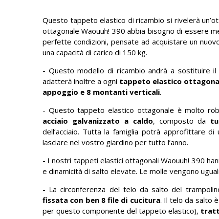
Questo tappeto elastico di ricambio si rivelerà un’ot
ottagonale Waouuh! 390 abbia bisogno di essere mes
perfette condizioni, pensate ad acquistare un nuovo
una capacità di carico di 150 kg.
- Questo modello di ricambio andrà a sostituire i
adatterà inoltre a ogni
tappeto elastico ottagonal
appoggio e 8 montanti verticali
.
- Questo tappeto elastico ottagonale è molto rob
acciaio galvanizzato a caldo
, composto da
t
dell’acciaio. Tutta la famiglia potrà approfittare d
lasciare nel vostro giardino per tutto l’anno.
- I nostri tappeti elastici ottagonali Waouuh! 390 ha
e dinamicità di salto elevate. Le molle vengono ugu
- La circonferenza del telo da salto del trampolin
fissata con ben 8 file di cucitura
. Il telo da salto 
per questo componente del tappeto elastico),
trat