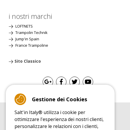
i nostri marchi
LOFTNETS
Trampolin Technik
Jump'in Spain
France Trampoline
Sito Classico
Gestione dei Cookies
Salt'in Italy® utilizza i cookie per
GUIDA ALL'ACQUISTO
ottimizzare l'esperienza dei nostri clienti,
Guida all'acquisito tappeti elastici
personalizzare le relazioni con i clienti,
GUIDA ALL'INSTALLAZIONE