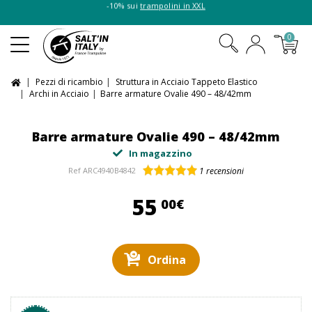
-10% sui
trampolini in XXL
0
Pezzi di ricambio
Struttura in Acciaio Tappeto Elastico
Archi in Acciaio
Barre armature Ovalie 490 – 48/42mm
Barre armature Ovalie 490 – 48/42mm
In magazzino
Ref
ARC4940B4842
1
recensioni
55,00 €
55
00€
Ordina