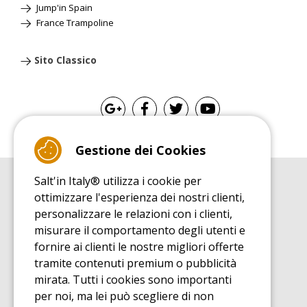
Jump'in Spain
France Trampoline
Sito Classico
Gestione dei Cookies
Salt'in Italy® utilizza i cookie per
GUIDA ALL'ACQUISTO
ottimizzare l'esperienza dei nostri clienti,
Guida all'acquisito tappeti elastici
personalizzare le relazioni con i clienti,
GUIDA ALL'INSTALLAZIONE
misurare il comportamento degli utenti e
Guida al montaggio tappeto elastico da giardino
fornire ai clienti le nostre migliori offerte
GUIDA DI MANUTENZIONE
tramite contenuti premium o pubblicità
Guida alla manutenzione del vostro tappeto elastico
mirata. Tutti i cookies sono importanti
SCOPRI
per noi, ma lei può scegliere di non
Guida all'utilizzo tappeto elastico da giardino