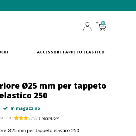
0
OCHI
ACCESSORI TAPPETO ELASTICO
riore Ø25 mm per tappeto
elastico 250
In magazzino
1
recensioni
3AC250
iore Ø25 mm per tappeto elastico 250