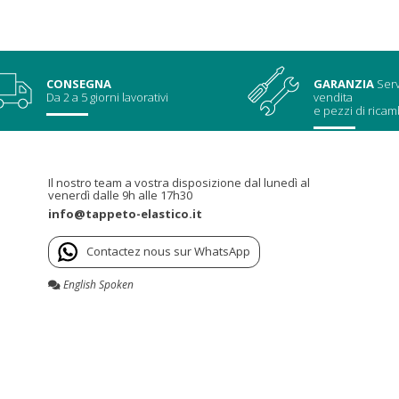
CONSEGNA
GARANZIA
Serv
Da 2 a 5 giorni lavorativi
vendita
e pezzi di ricam
Il nostro team a vostra disposizione dal lunedì al
venerdì dalle 9h alle 17h30
info@tappeto-elastico.it
Contactez nous sur WhatsApp
English Spoken