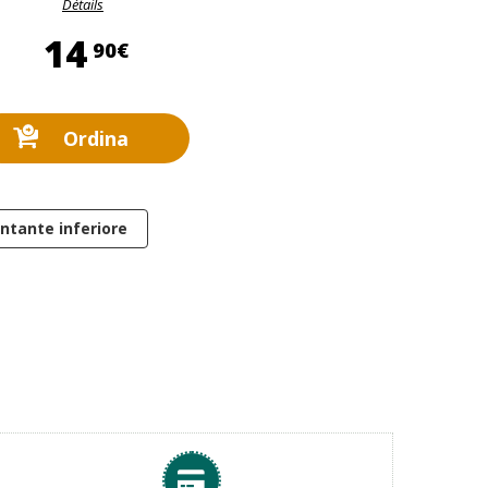
Détails
14,90 €
14
90€
Ordina
ntante inferiore