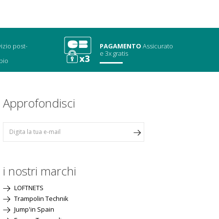
izio post-
PAGAMENTO
Assicurato
e 3x gratis
bio
Approfondisci
i nostri marchi
LOFTNETS
Trampolin Technik
Jump'in Spain