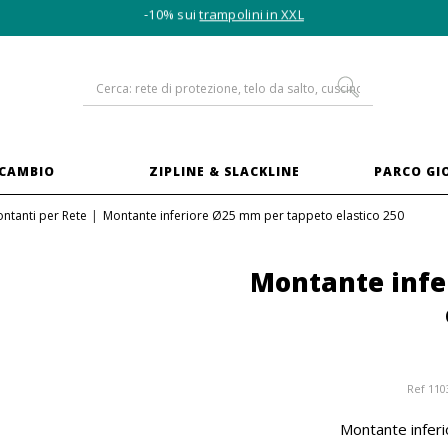
-10% sui
trampolini in XXL
ICAMBIO
ZIPLINE & SLACKLINE
PARCO GI
ntanti per Rete
Montante inferiore Ø25 mm per tappeto elastico 250
Montante infe
Ref
110
Montante infer