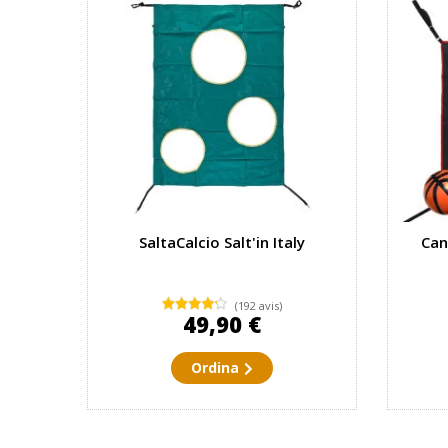
SaltaCalcio Salt'in Italy
Can
(192 avis)
49,90 €
Ordina