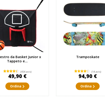
estro da Basket Junior x
Tramposkate
Tappeto e...
(454 avis)
(14 avis)
49,90 €
94,90 €
Ordina
Ordina