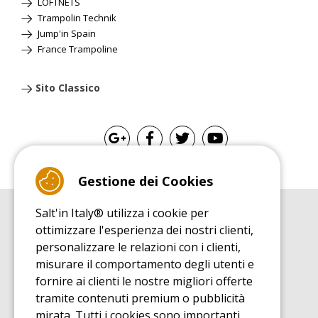
LOFTNETS
Trampolin Technik
Jump'in Spain
France Trampoline
Sito Classico
Gestione dei Cookies
Salt'in Italy® utilizza i cookie per
GUIDA ALL'ACQUISTO
ottimizzare l'esperienza dei nostri clienti,
Guida all'acquisito tappeti elastici
personalizzare le relazioni con i clienti,
GUIDA ALL'INSTALLAZIONE
misurare il comportamento degli utenti e
Guida al montaggio tappeto elastico da giardino
fornire ai clienti le nostre migliori offerte
GUIDA DI MANUTENZIONE
tramite contenuti premium o pubblicità
Guida alla manutenzione del vostro tappeto elastico
mirata. Tutti i cookies sono importanti