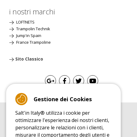
i nostri marchi
LOFTNETS
Trampolin Technik
Jump'in Spain
France Trampoline
Sito Classico
Gestione dei Cookies
Salt'in Italy® utilizza i cookie per
GUIDA ALL'ACQUISTO
ottimizzare l'esperienza dei nostri clienti,
Guida all'acquisito tappeti elastici
personalizzare le relazioni con i clienti,
GUIDA ALL'INSTALLAZIONE
misurare il comportamento degli utenti e
Guida al montaggio tappeto elastico da giardino