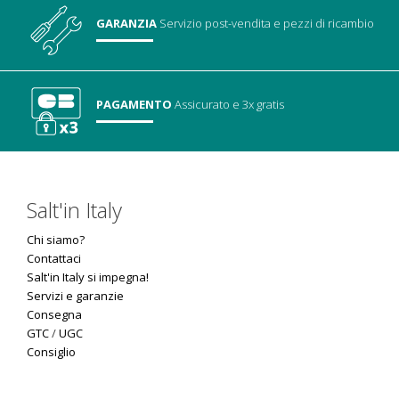
GARANZIA
Servizio post-vendita
e pezzi di ricambio
PAGAMENTO
Assicurato
e 3x gratis
Salt'in Italy
Chi siamo?
Contattaci
Salt'in Italy si impegna!
Servizi e garanzie
Consegna
GTC
/
UGC
Consiglio