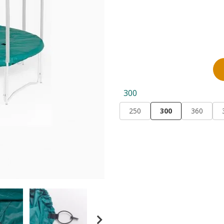
300
250
300
360