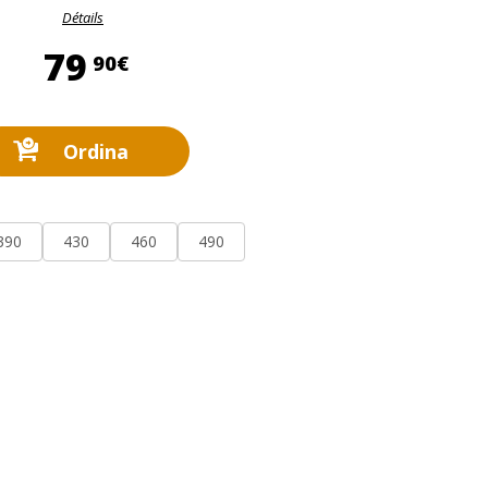
Détails
79,90 €
79
90€
Ordina
390
430
460
490