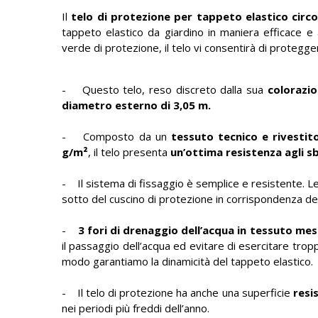
Il
telo di protezione per tappeto elastico circo
tappeto elastico da giardino in maniera efficace e 
verde di protezione, il telo vi consentirà di protegg
- Questo telo, reso discreto dalla sua
colorazio
diametro esterno di 3,05 m.
- Composto da un
tessuto tecnico e rivestit
g/m²
, il telo presenta
un’ottima resistenza agli sba
- Il sistema di fissaggio è semplice e resistente. L
sotto del cuscino di protezione in corrispondenza del
-
3 fori di drenaggio dell’acqua in tessuto me
il passaggio dell’acqua ed evitare di esercitare trop
modo garantiamo la dinamicità del tappeto elastico.
- Il telo di protezione ha anche una superficie
resis
nei periodi più freddi dell’anno.