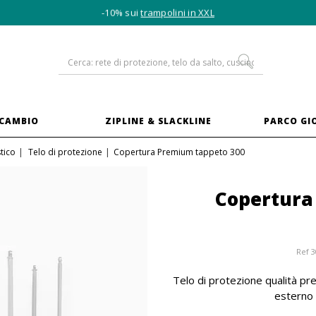
-10% sui
trampolini in XXL
ICAMBIO
ZIPLINE & SLACKLINE
PARCO GI
tico
Telo di protezione
Copertura Premium tappeto 300
Copertura
Ref
3
Telo di protezione qualità pre
esterno 