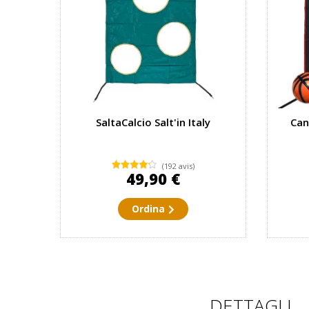
SaltaCalcio Salt'in Italy
Can
(192 avis)
49,90 €
Ordina
DETTAGLI