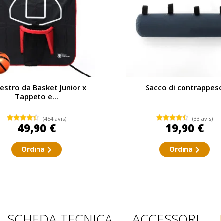
estro da Basket Junior x
Sacco di contrappes
Tappeto e...
(454 avis)
(33 avis)
49,90 €
19,90 €
Ordina
Ordina
SCHEDA TECNICA
ACCESSORI