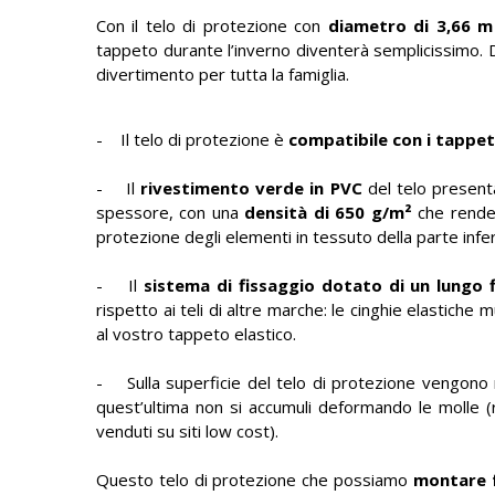
Con il telo di protezione con
diametro di 3,66 m
tappeto durante l’inverno diventerà semplicissimo. Di 
divertimento per tutta la famiglia.
- Il telo di protezione è
compatibile con i tappeti 
- Il
rivestimento verde in PVC
del telo presen
spessore, con una
densità di 650 g/m²
che rende i
protezione degli elementi in tessuto della parte infer
- Il
sistema di fissaggio dotato di un lungo 
rispetto ai teli di altre marche: le cinghie elastich
al vostro tappeto elastico.
- Sulla superficie del telo di protezione vengono 
quest’ultima non si accumuli deformando le molle (ri
venduti su siti low cost).
Questo telo di protezione che possiamo
montare f