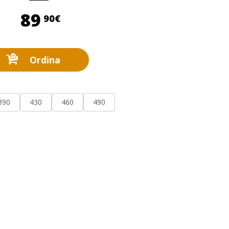
89,90 €
89
90€
Ordina
390
430
460
490