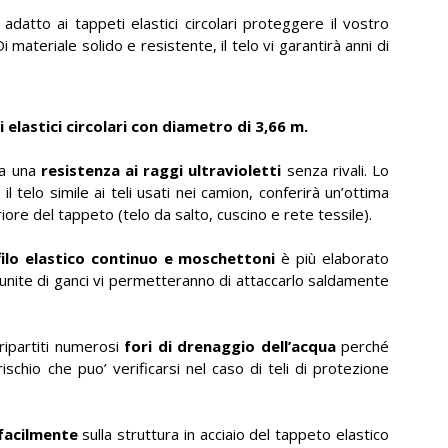
adatto ai tappeti elastici circolari proteggere il vostro
materiale solido e resistente, il telo vi garantirà anni di
elastici circolari con diametro di 3,66 m.
ta una
resistenza ai raggi ultravioletti
senza rivali. Lo
l telo simile ai teli usati nei camion, conferirà un’ottima
iore del tappeto (telo da salto, cuscino e rete tessile).
filo elastico continuo e moschettoni
è più elaborato
e munite di ganci vi permetteranno di attaccarlo saldamente
ripartiti numerosi
fori di drenaggio dell’acqua
perché
schio che puo’ verificarsi nel caso di teli di protezione
acilmente
sulla struttura in acciaio del tappeto elastico