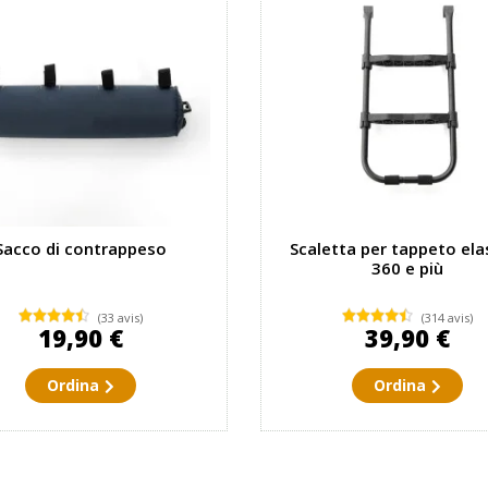
Sacco di contrappeso
Scaletta per tappeto ela
360 e più
(33 avis)
(314 avis)
19,90 €
39,90 €
Ordina
Ordina