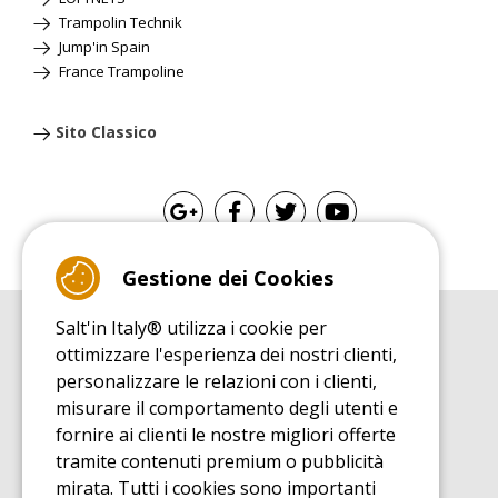
Trampolin Technik
Jump'in Spain
France Trampoline
Sito Classico
Gestione dei Cookies
Salt'in Italy® utilizza i cookie per
GUIDA ALL'ACQUISTO
ottimizzare l'esperienza dei nostri clienti,
Guida all'acquisito tappeti elastici
personalizzare le relazioni con i clienti,
GUIDA ALL'INSTALLAZIONE
misurare il comportamento degli utenti e
Guida al montaggio tappeto elastico da giardino
fornire ai clienti le nostre migliori offerte
GUIDA DI MANUTENZIONE
tramite contenuti premium o pubblicità
Guida alla manutenzione del vostro tappeto elastico
mirata. Tutti i cookies sono importanti
SCOPRI