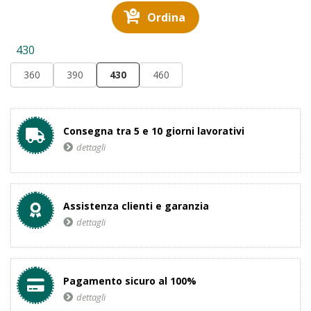
Ordina
430
360
390
430
460
Consegna tra 5 e 10 giorni lavorativi
dettagli
Assistenza clienti e garanzia
dettagli
Pagamento sicuro al 100%
dettagli