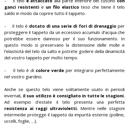
- Il telo
è attaccato
alla parte inferiore del cuscino
con
ganci resistenti
e
un filo elastico
teso che tiene il telo
saldo in modo da coprire tutto il tappeto.
- Il telo è
dotato di una serie di fori di drenaggio
per
proteggere il tappeto da un eccessivo accumulo d’acqua che
potrebbe essere dannoso per il suo funzionamento. In
questo modo si preservano la distensione delle molle e
l’elasticità del telo da salto e potrete godere della dinamicità
del vostro tappeto per molto tempo.
- Il telo è di
colore verde
per integrarsi perfettamente
nel vostro giardino.
Anche se questo telo viene solitamente usato in periodi
invernali,
il suo utilizzo è consigliato in tutte le stagioni.
Ad esempio d’estate il telo presenta una perfetta
resistenza ai raggi ultravioletti.
Mentre nelle stagioni
intermedie protegge il tappeto da impurità esterne (polline,
uccelli, foglie, …).