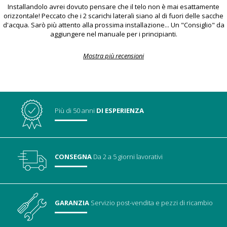
Installandolo avrei dovuto pensare che il telo non è mai esattamente
orizzontale! Peccato che i 2 scarichi laterali siano al di fuori delle sacche
d'acqua. Sarò più attento alla prossima installazione... Un "Consiglio" da
aggiungere nel manuale per i principianti.
Mostra più recensioni
Più di 50 anni
DI ESPERIENZA
CONSEGNA
Da 2 a 5 giorni lavorativi
GARANZIA
Servizio post-vendita
e pezzi di ricambio