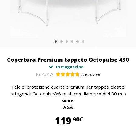
Copertura Premium tappeto Octopulse 430
In magazzino
Ref
4371W
9
recensioni
Telo di protezione qualità premium per tappeti elastici
ottagonali Octopulse/Waouuh con diametro di 4,30 m o
simile.
Détails
119,90 €
119
90€