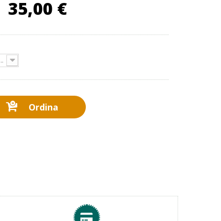
35,00 €
35,00 €
o Start'Up, Initio, Access, Oxygen 180
Ordina