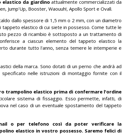
 elastico da giardino
attualmente commercializzati da
gen, Jump'Up, Booster, Waouuh!, Apollo Sport e Ovalì.
 a caldo dallo spessore di 1,5 mm o 2 mm, con un diametro
tappeto elastico di cui siete in possesso. Come tutte le
esto pezzo di ricambio è sottoposto a un trattamento di
onferisce a ciascun elemento del tappeto elastico la
erto durante tutto l'anno, senza temere le intemperie e
 elastici della marca. Sono dotati di un perno che andrà ad
 specificato nelle istruzioni di montaggio fornite con il
ro trampolino elastico prima di confermare l'ordine
colare sistema di fissaggio. Esso permette, infatti, di
 muova nel caso di un eventuale spostamento del tappeto
mail o per telefono così da poter verificare la
polino elastico in vostro possesso. Saremo felici di