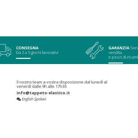
CONSEGNA
GARANZIA
Serv
Da 2 a 5 giorni lavorativi
vendita
e pezzi di ricam
Il nostro team a vostra disposizione dal lunedì al
venerdì dalle 9h alle 17h30
info@tappeto-elastico.it
English Spoken