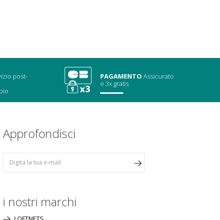
izio post-
PAGAMENTO
Assicurato
e 3x gratis
bio
Approfondisci
i nostri marchi
LOFTNETS