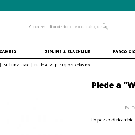
-10% sui
trampolini in XXL
ICAMBIO
ZIPLINE & SLACKLINE
PARCO GI
Archi in Acciaio
Piede a "W" per tappeto elastico
Piede a "W
Ref
P
Un pezzo di ricambio 