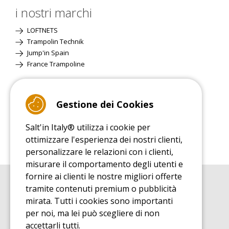
i nostri marchi
LOFTNETS
Trampolin Technik
Jump'in Spain
France Trampoline
Sito Classico
Gestione dei Cookies
Salt'in Italy® utilizza i cookie per
ottimizzare l'esperienza dei nostri clienti,
personalizzare le relazioni con i clienti,
misurare il comportamento degli utenti e
fornire ai clienti le nostre migliori offerte
tramite contenuti premium o pubblicità
GUIDA ALL'ACQUISTO
Guida all'acquisito tappeti elastici
mirata. Tutti i cookies sono importanti
per noi, ma lei può scegliere di non
GUIDA ALL'INSTALLAZIONE
Guida al montaggio tappeto elastico da giardino
accettarli tutti.